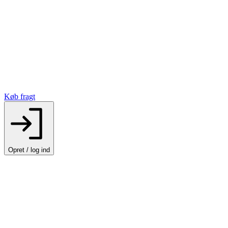
Køb fragt
Opret / log ind