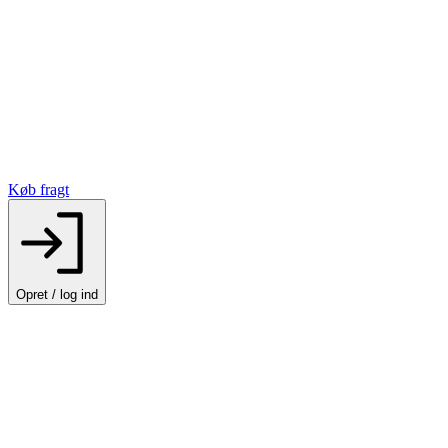
Køb fragt
Opret / log ind