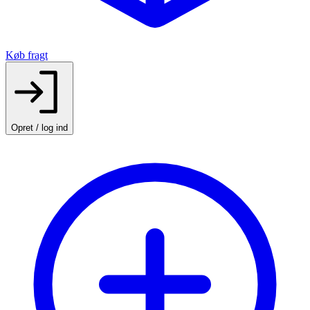
Køb fragt
Opret / log ind