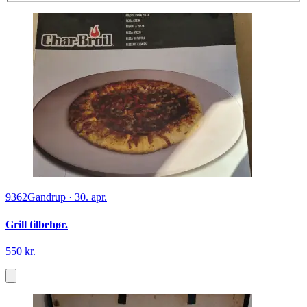
9362
Gandrup
·
30. apr.
Grill tilbehør.
550 kr.