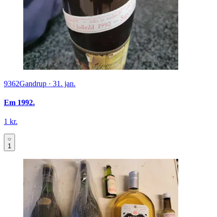
9362
Gandrup
·
31. jan.
Em 1992.
1 kr.
1