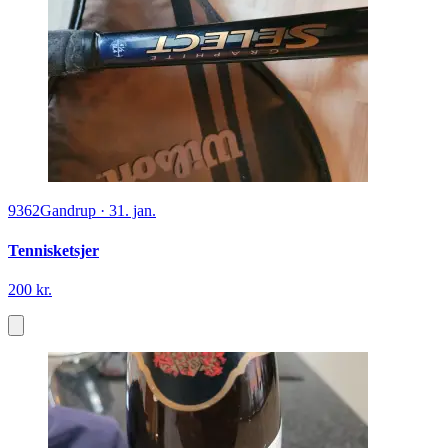
9362
Gandrup
·
31. jan.
Tennisketsjer
200 kr.