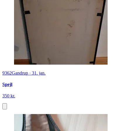
9362
Gandrup
·
31. jan.
Spejl
350 kr.