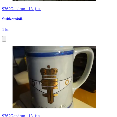
9362
Gandrup
·
13. jan.
Sukkerskål.
1 kr.
9362
Gandrup
·
13. jan.