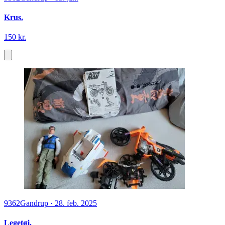
Krus.
150 kr.
9362
Gandrup
·
28. feb. 2025
Legetøj.