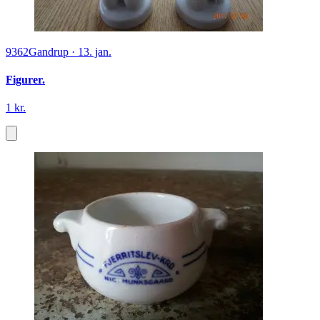
9362
Gandrup
·
13. jan.
Figurer.
1 kr.