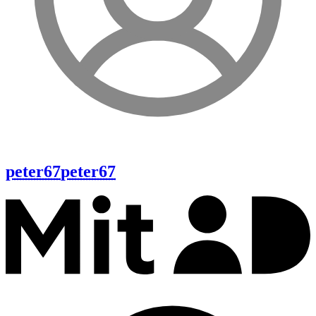
peter67
peter67