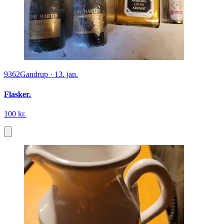
9362
Gandrup
·
13. jan.
Flasker.
100 kr.