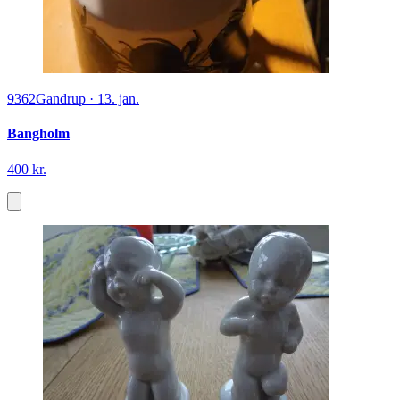
9362
Gandrup
·
13. jan.
Bangholm
400 kr.