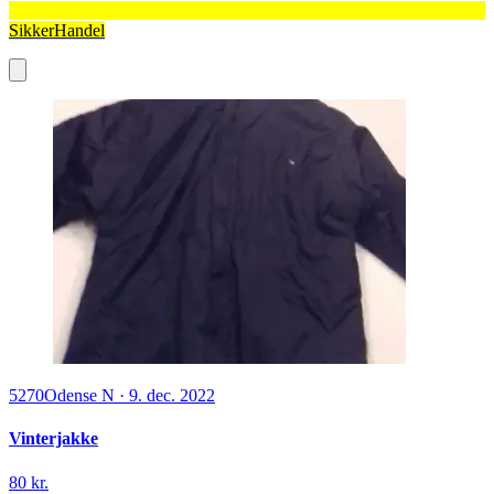
SikkerHandel
5270
Odense N
·
9. dec. 2022
Vinterjakke
80 kr.