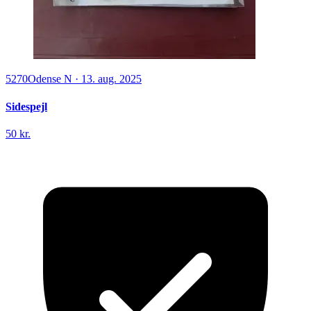
5270
Odense N
·
13. aug. 2025
Sidespejl
50 kr.