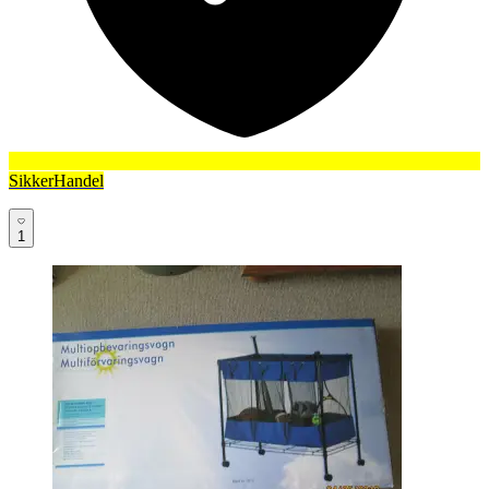
SikkerHandel
1