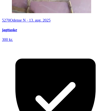
5270
Odense N
·
13. aug. 2025
jagttaske
300 kr.