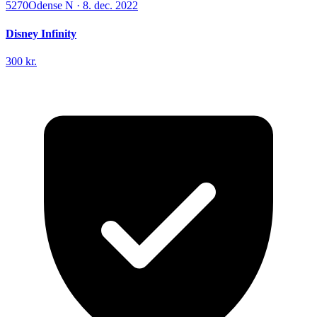
5270
Odense N
·
8. dec. 2022
Disney Infinity
300 kr.