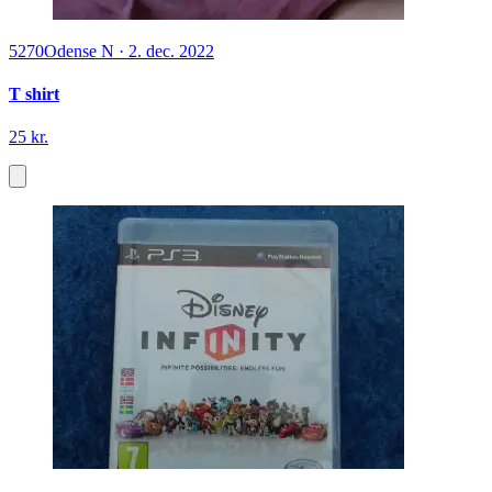
5270
Odense N
·
2. dec. 2022
T shirt
25 kr.