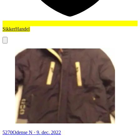
SikkerHandel
5270
Odense N
·
9. dec. 2022