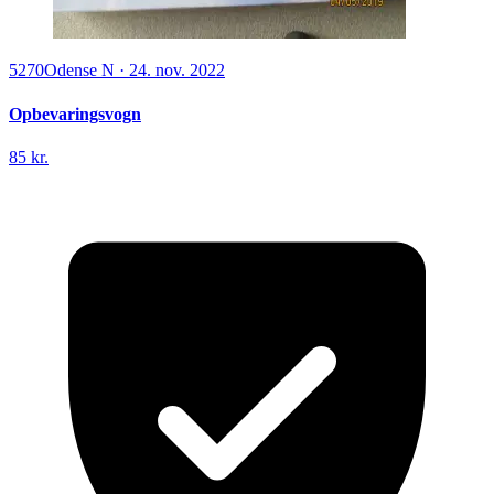
5270
Odense N
·
24. nov. 2022
Opbevaringsvogn
85 kr.