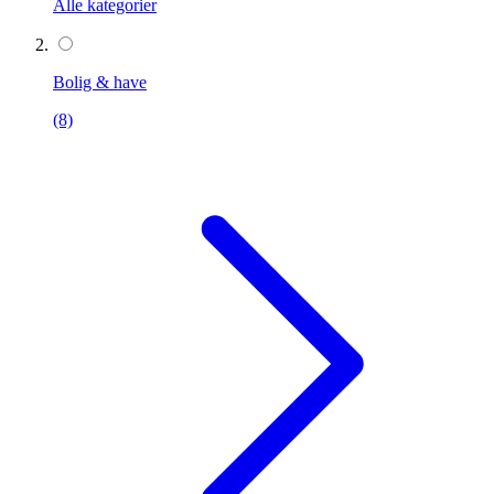
Alle kategorier
Bolig & have
(8)