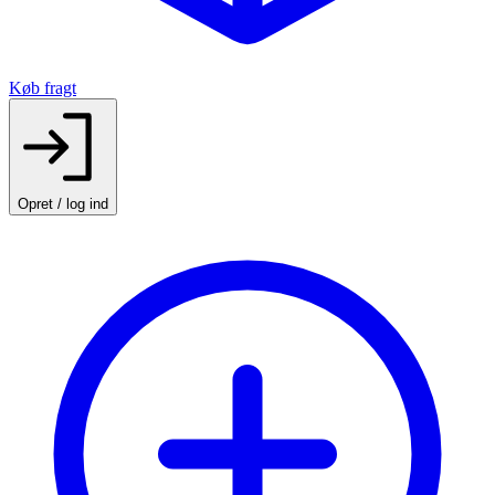
Køb fragt
Opret / log ind