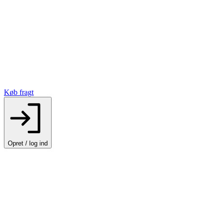
Køb fragt
Opret / log ind