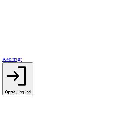
Køb fragt
Opret / log ind