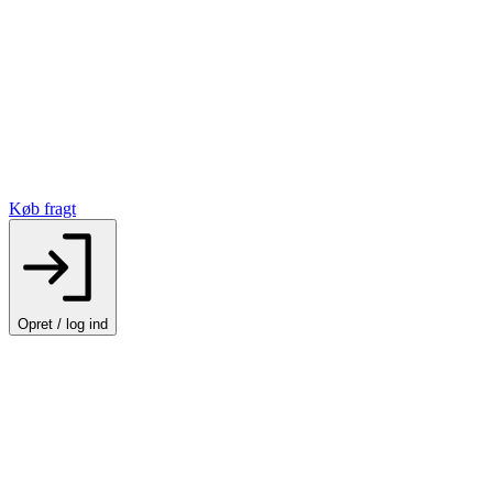
Køb fragt
Opret / log ind