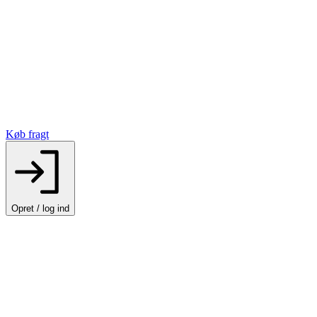
Køb fragt
Opret / log ind