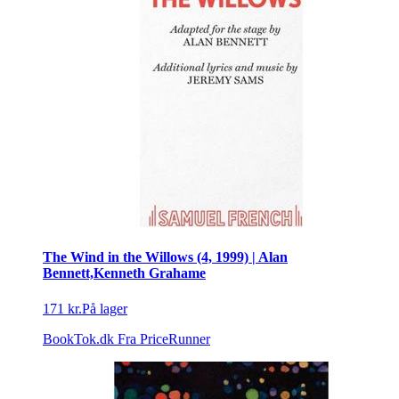
The Wind in the Willows (4, 1999) | Alan
Bennett,Kenneth Grahame
171 kr.
På lager
BookTok.dk
Fra PriceRunner