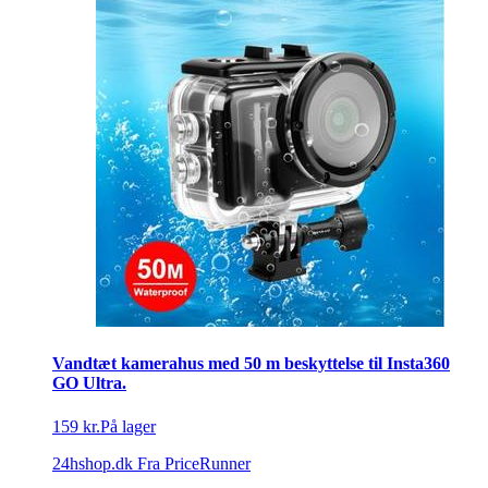
Vandtæt kamerahus med 50 m beskyttelse til Insta360
GO Ultra.
159 kr.
På lager
24hshop.dk
Fra PriceRunner