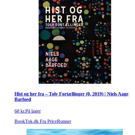
Hist og her fra – Tolv Fortællinger (0, 2019) | Niels Aage
Barfoed
68 kr.
På lager
BookTok.dk
Fra PriceRunner