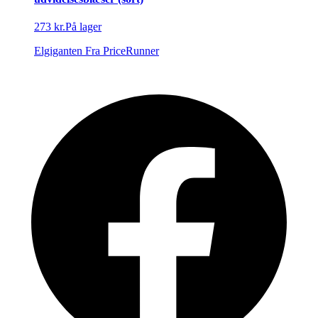
273 kr.
På lager
Elgiganten
Fra PriceRunner