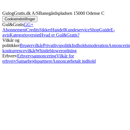
GulogGratis.dk A/S
Banegårdspladsen 1
5000 Odense C
Cookieindstillinger
Gul&Gratis
GG+
Abonnement
Credits
SikkerHandel
Kundeservice
Shop
Guide
E-
avis
Kategorioversigt
Hvad er Gul&Gratis?
Vilkår og
politikker
Brugervilkår
Privatlivspolitik
Indholdsmoderation
Annoncerin
konkurrencevilkår
Whistleblowerordning
Erhverv
Erhvervsannoncering
Vilkår for
erhverv
Samarbejdspartnere
Annoncørbetalt indhold