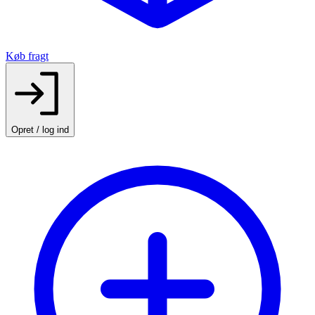
Køb fragt
Opret / log ind