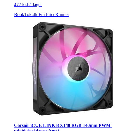
477 kr.
På lager
BookTok.dk
Fra PriceRunner
Corsair iCUE LINK RX140 RGB 140mm PWM-
udvidelsesblæser (sort)