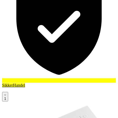
SikkerHandel
1