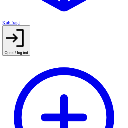
Køb fragt
Opret / log ind