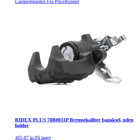
Lampegiganten
Fra PriceRunner
RIDEX PLUS 78B0031P Bremsekaliber bagaksel, uden
holder
465,87 kr.
På lager