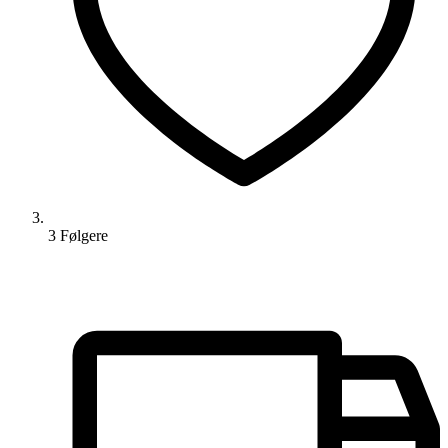
3
Følger
e