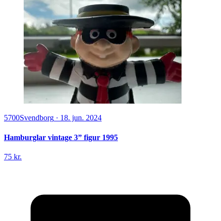
5700
Svendborg
·
18. jun. 2024
Hamburglar vintage 3” figur 1995
75 kr.