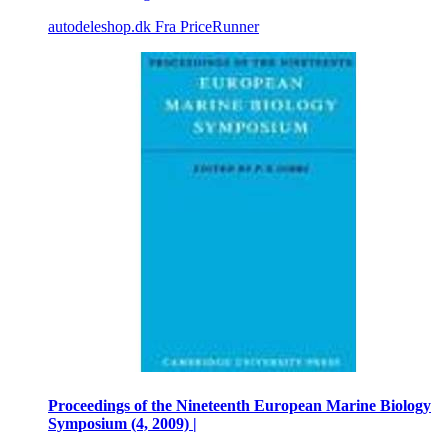
autodeleshop.dk
Fra PriceRunner
Proceedings of the Nineteenth European Marine Biology
Symposium (4, 2009) |