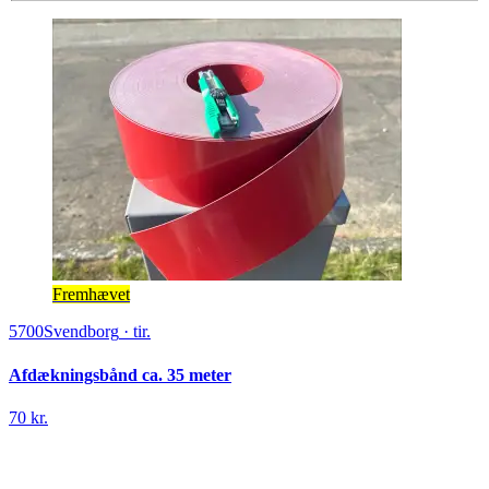
Fremhævet
5700
Svendborg
·
tir.
Afdækningsbånd ca. 35 meter
70 kr.