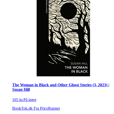
The Woman in Black and Other Ghost Stories (3, 2023) |
Susan Hill
165 kr.
På lager
BookTok.dk
Fra PriceRunner