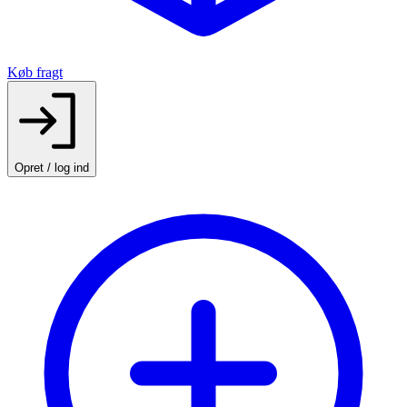
Køb fragt
Opret / log ind