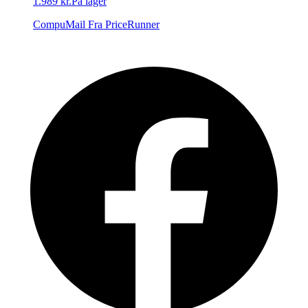
1.989 kr.
På lager
CompuMail
Fra PriceRunner