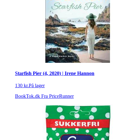
Starfish Pier (4, 2020) | Irene Hannon
130 kr.
På lager
BookTok.dk
Fra PriceRunner