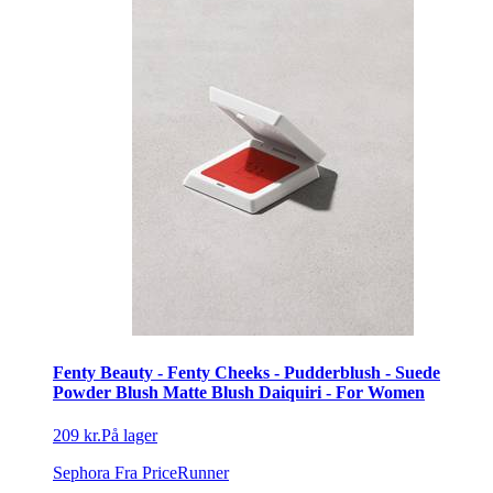
Fenty Beauty - Fenty Cheeks - Pudderblush - Suede
Powder Blush Matte Blush Daiquiri - For Women
209 kr.
På lager
Sephora
Fra PriceRunner