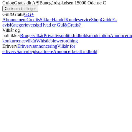
GulogGratis.dk A/S
Banegårdspladsen 1
5000 Odense C
Cookieindstillinger
Gul&Gratis
GG+
Abonnement
Credits
SikkerHandel
Kundeservice
Shop
Guide
E-
avis
Kategorioversigt
Hvad er Gul&Gratis?
Vilkår og
politikker
Brugervilkår
Privatlivspolitik
Indholdsmoderation
Annoncerin
konkurrencevilkår
Whistleblowerordning
Erhverv
Erhvervsannoncering
Vilkår for
erhverv
Samarbejdspartnere
Annoncørbetalt indhold