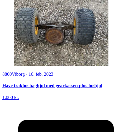
8800
Viborg
·
16. feb. 2023
Have traktor baghjul med gearkassen plus forhjul
1.000 kr.