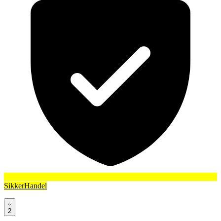
SikkerHandel
2