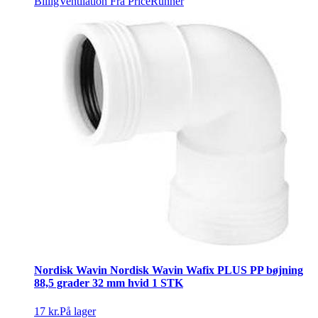
BilligVentilation
Fra PriceRunner
Nordisk Wavin Nordisk Wavin Wafix PLUS PP bøjning
88,5 grader 32 mm hvid 1 STK
17 kr.
På lager