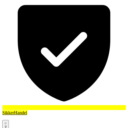
SikkerHandel
2