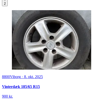
2
8800
Viborg
·
8. okt. 2025
Vinterdæk 185/65 R15
900 kr.