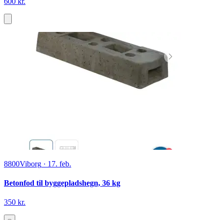
600 kr.
8800
Viborg
·
17. feb.
Betonfod til byggepladshegn, 36 kg
350 kr.