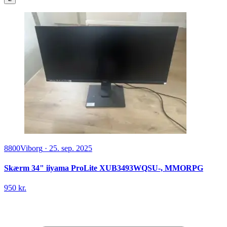
8800
Viborg
·
25. sep. 2025
Skærm 34" iiyama ProLite XUB3493WQSU-, MMORPG
950 kr.