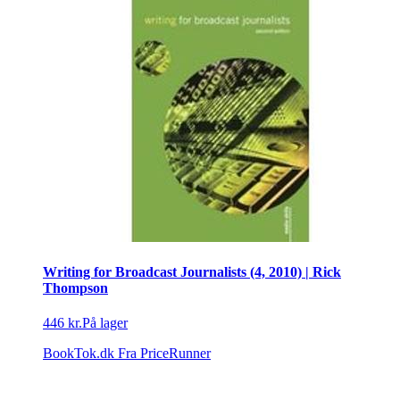
Writing for Broadcast Journalists (4, 2010) | Rick
Thompson
446 kr.
På lager
BookTok.dk
Fra PriceRunner