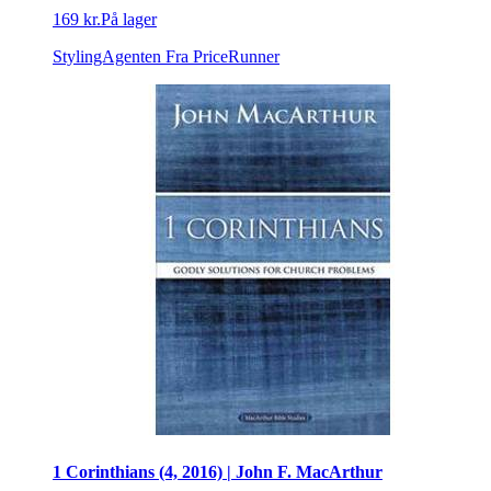
169 kr.
På lager
StylingAgenten
Fra PriceRunner
1 Corinthians (4, 2016) | John F. MacArthur