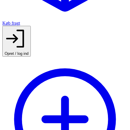
Køb fragt
Opret / log ind