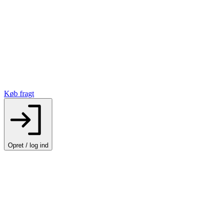
Køb fragt
Opret / log ind