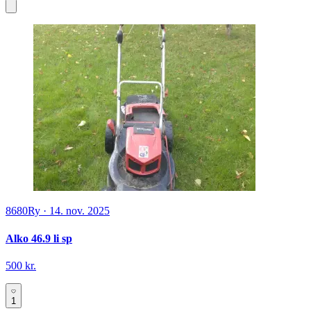
8680
Ry
·
14. nov. 2025
Alko 46.9 li sp
500 kr.
1