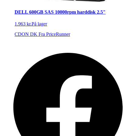
DELL 600GB SAS 10000rpm harddisk 2.5"
1.963 kr.
På lager
CDON DK
Fra PriceRunner