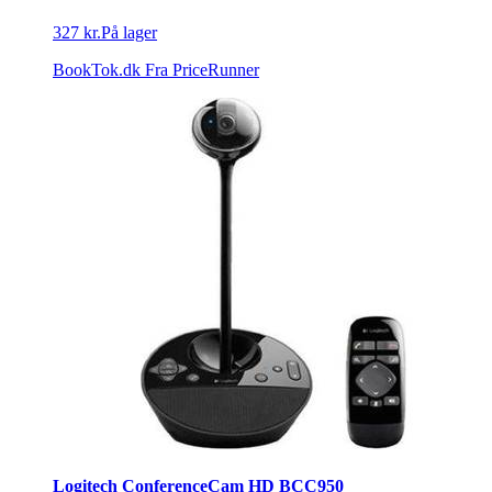
327 kr.
På lager
BookTok.dk
Fra PriceRunner
Logitech ConferenceCam HD BCC950