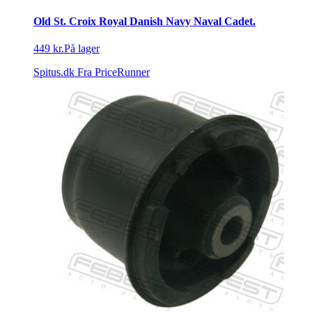
Old St. Croix Royal Danish Navy Naval Cadet.
449 kr.
På lager
Spitus.dk
Fra PriceRunner