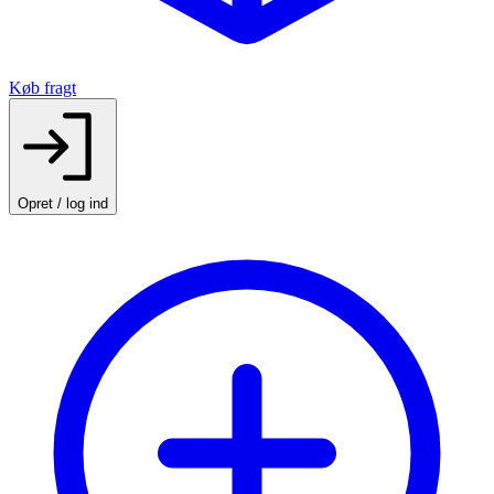
Køb fragt
Opret / log ind