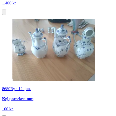
1.400 kr.
8680
Ry
·
12. jun.
Kgl porcelæn mm
100 kr.