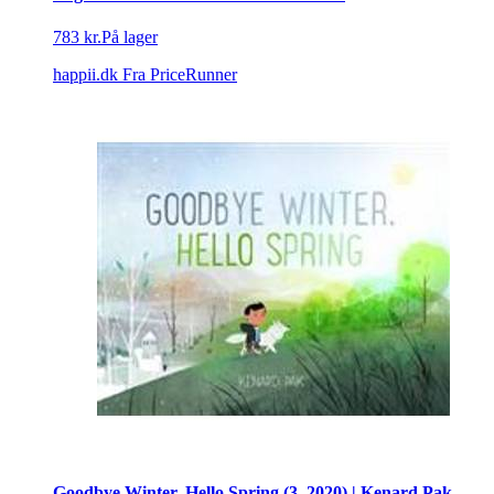
783 kr.
På lager
happii.dk
Fra PriceRunner
Goodbye Winter, Hello Spring (3, 2020) | Kenard Pak