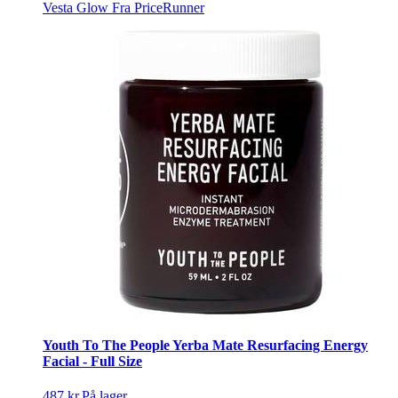
Vesta Glow
Fra PriceRunner
Youth To The People Yerba Mate Resurfacing Energy
Facial - Full Size
487 kr.
På lager