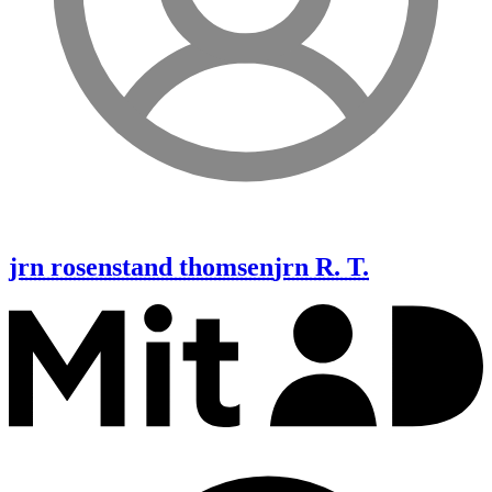
jrn rosenstand thomsen
jrn R. T.