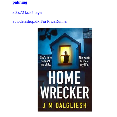
pakning
305,72 kr.
På lager
autodeleshop.dk
Fra PriceRunner