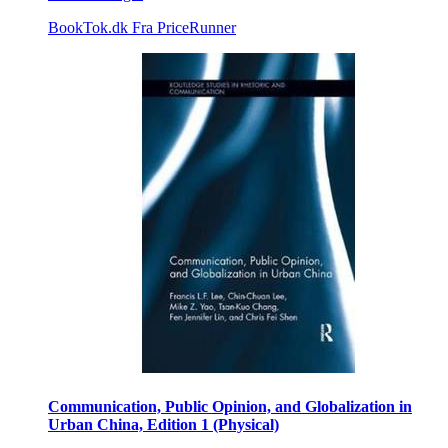
BookTok.dk
Fra PriceRunner
Communication, Public Opinion, and Globalization in
Urban China, Edition 1 (Physical)