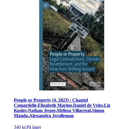
People or Property (4, 2023) | Chantel
Comardelle,Elizabeth Marino,Daniel de Vries,Liz
Koslov,Nathan Jessee,Melissa Villarreal,Simon
Manda,Alessandra Jerolleman
340 kr.
På lager