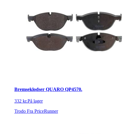
Bremseklodser QUARO QP4570.
332 kr.
På lager
Trodo
Fra PriceRunner