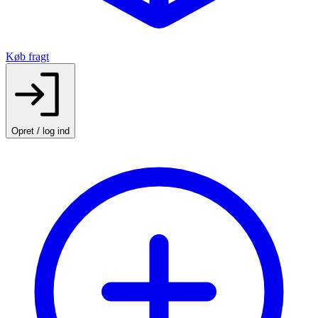
Køb fragt
Opret / log ind