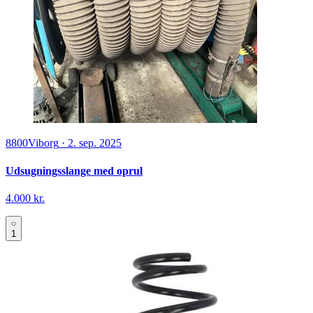
8800
Viborg
·
2. sep. 2025
Udsugningsslange med oprul
4.000 kr.
1