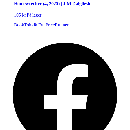
Homewrecker (4, 2025) | J M Dalgliesh
105 kr.
På lager
BookTok.dk
Fra PriceRunner