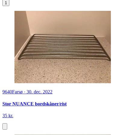
1
9640
Farsø
·
30. dec. 2022
Stor NUANCE bordskåner/rist
35 kr.