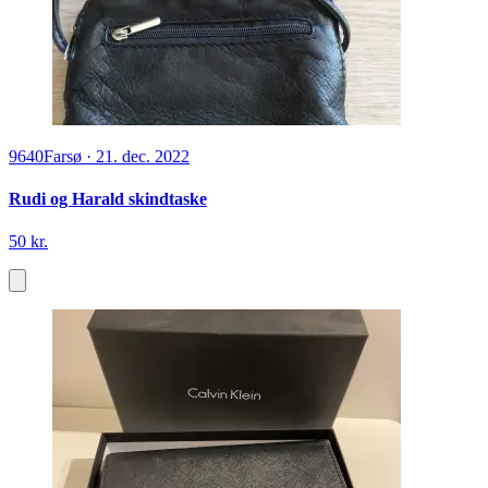
9640
Farsø
·
21. dec. 2022
Rudi og Harald skindtaske
50 kr.