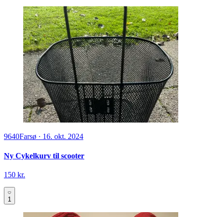
9640
Farsø
·
16. okt. 2024
Ny Cykelkurv til scooter
150 kr.
1