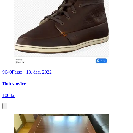
9640
Farsø
·
13. dec. 2022
Hub støvler
100 kr.