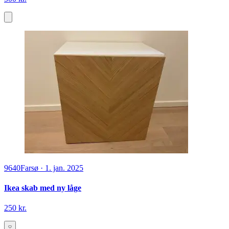
9640
Farsø
·
1. jan. 2025
Ikea skab med ny låge
250 kr.