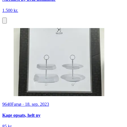
1.500 kr.
9640
Farsø
·
18. sep. 2023
Kage opsats, helt ny
85 kr.