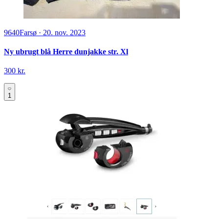
9640
Farsø
·
20. nov. 2023
Ny ubrugt blå Herre dunjakke str. Xl
300 kr.
1