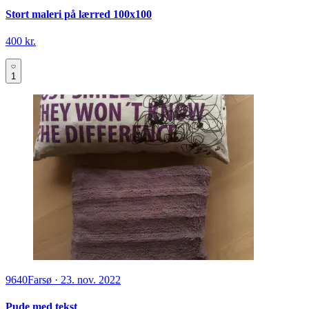
Stort maleri på lærred 100x100
400 kr.
1
9640
Farsø
·
23. nov. 2022
Pude med tekst