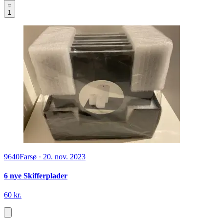
1
9640
Farsø
·
20. nov. 2023
6 nye Skifferplader
60 kr.