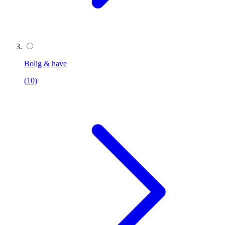
Bolig & have
(10)