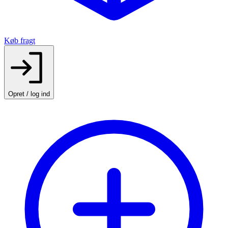
Køb fragt
Opret / log ind