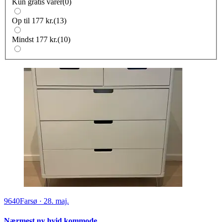
Kun gratis varer
(
0
)
Op til 177 kr.
(
13
)
Mindst 177 kr.
(
10
)
9640
Farsø
·
28. maj.
Nærmest ny hvid kommode