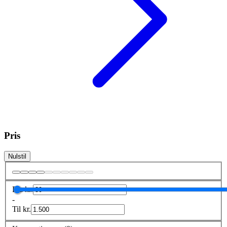
Pris
Nulstil
Fra
kr.
-
Til
kr.