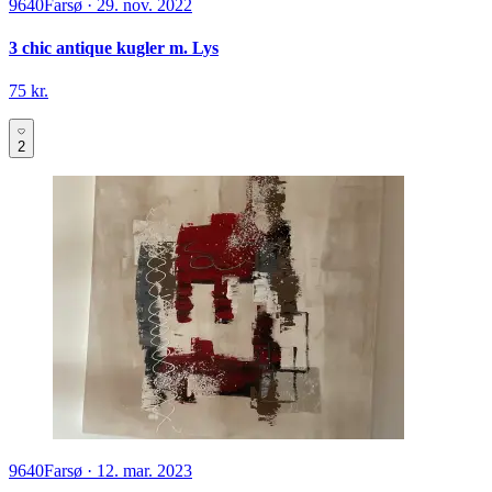
9640
Farsø
·
29. nov. 2022
3 chic antique kugler m. Lys
75 kr.
2
9640
Farsø
·
12. mar. 2023