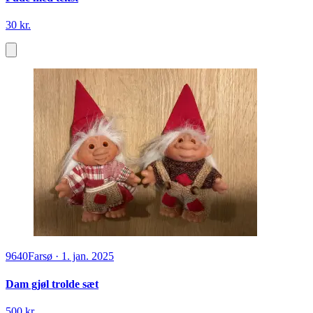
30 kr.
9640
Farsø
·
1. jan. 2025
Dam gjøl trolde sæt
500 kr.