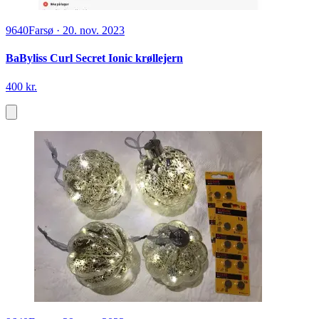
9640
Farsø
·
20. nov. 2023
BaByliss Curl Secret Ionic krøllejern
400 kr.