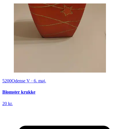
5200
Odense V
·
6. maj.
Blomster krukke
20 kr.