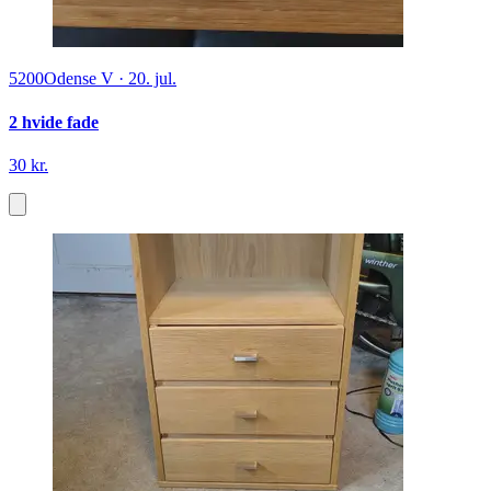
5200
Odense V
·
20. jul.
2 hvide fade
30 kr.