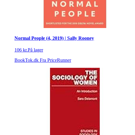
Normal People (4, 2019) | Sally Rooney
106 kr.
På lager
BookTok.dk
Fra PriceRunner