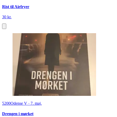
Rist til Airfryer
30 kr.
5200
Odense V
·
7. maj.
Drengen i mørket