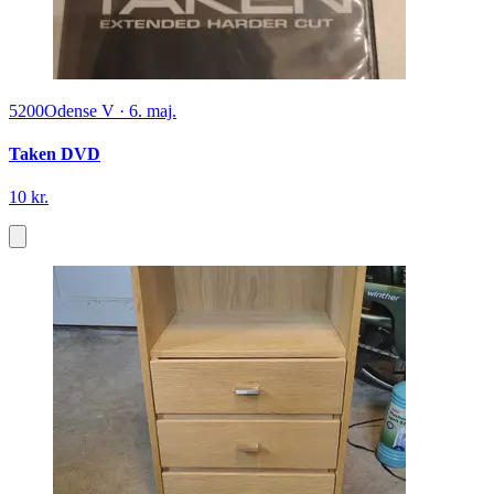
5200
Odense V
·
6. maj.
Taken DVD
10 kr.