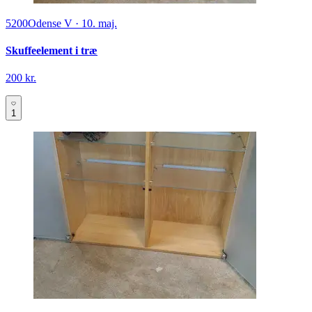
5200
Odense V
·
10. maj.
Skuffeelement i træ
200 kr.
1