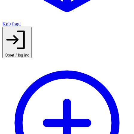
Køb fragt
Opret / log ind