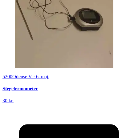
5200
Odense V
·
6. maj.
Stegetermometer
30 kr.