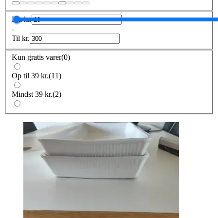
Fra
kr.
-
Til
kr.
Kun gratis varer
(
0
)
Op til 39 kr.
(
11
)
Mindst 39 kr.
(
2
)