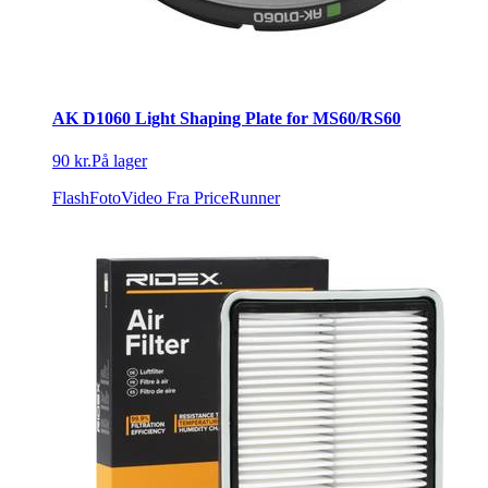
AK D1060 Light Shaping Plate for MS60/RS60
90 kr.
På lager
FlashFotoVideo
Fra PriceRunner