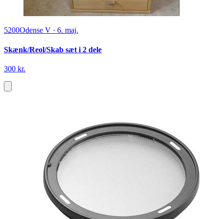
5200
Odense V
·
6. maj.
Skænk/Reol/Skab sæt i 2 dele
300 kr.