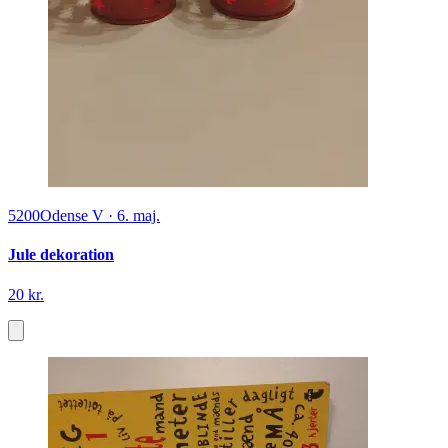
5200
Odense V
·
6. maj.
Jule dekoration
20 kr.