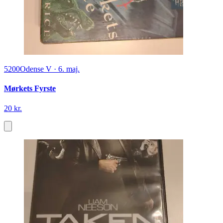
5200
Odense V
·
6. maj.
Mørkets Fyrste
20 kr.