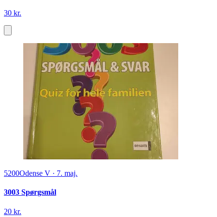
30 kr.
5200
Odense V
·
7. maj.
3003 Spørgsmål
20 kr.