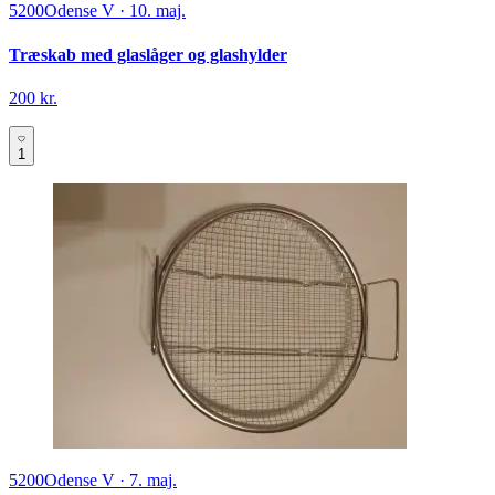
5200
Odense V
·
10. maj.
Træskab med glaslåger og glashylder
200 kr.
1
5200
Odense V
·
7. maj.