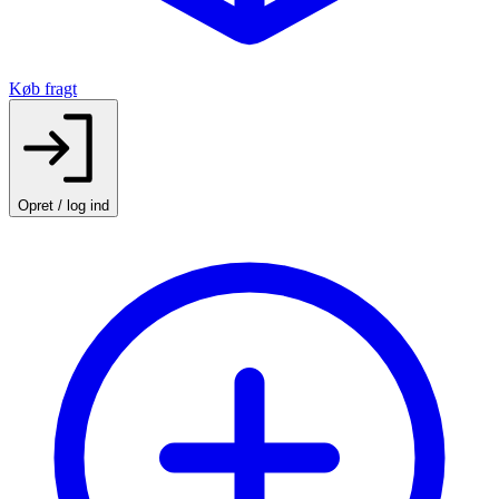
Køb fragt
Opret / log ind