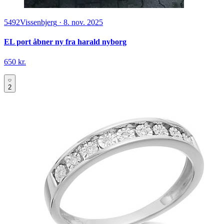
5492
Vissenbjerg
·
8. nov. 2025
EL port åbner ny fra harald nyborg
650 kr.
2