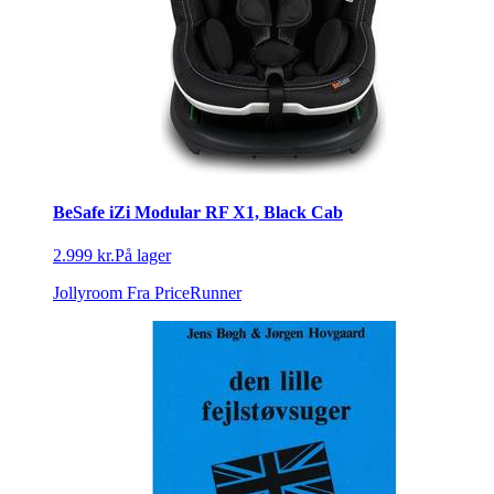
BeSafe iZi Modular RF X1, Black Cab
2.999 kr.
På lager
Jollyroom
Fra PriceRunner