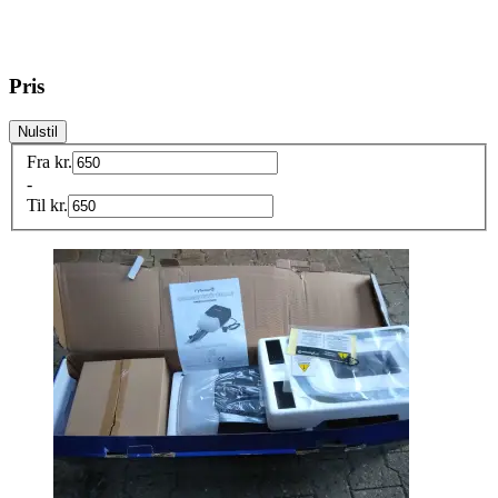
Pris
Nulstil
Fra
kr.
-
Til
kr.