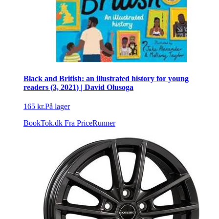
Black and British: an illustrated history for young
readers (3, 2021) | David Olusoga
165 kr.
På lager
BookTok.dk
Fra PriceRunner