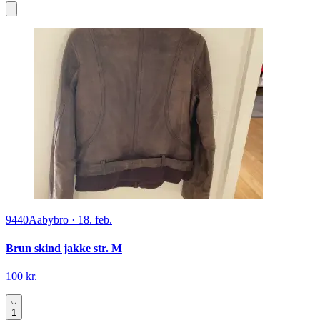
9440
Aabybro
·
18. feb.
Brun skind jakke str. M
100 kr.
1