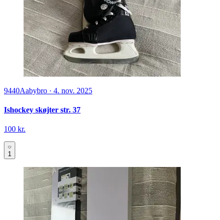
9440
Aabybro
·
4. nov. 2025
Ishockey skøjter str. 37
100 kr.
1