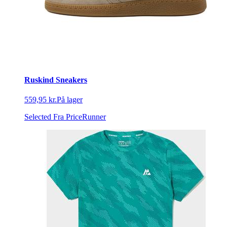
Ruskind Sneakers
559,95 kr.
På lager
Selected
Fra PriceRunner