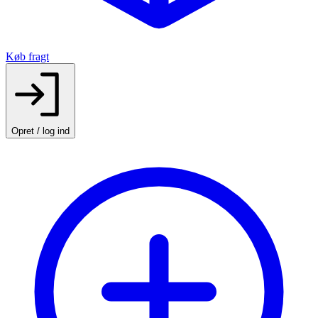
Køb fragt
Opret / log ind