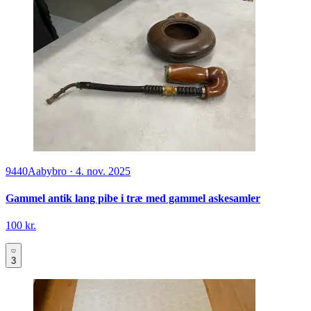
9440
Aabybro
·
4. nov. 2025
Gammel antik lang pibe i træ med gammel askesamler
100 kr.
3