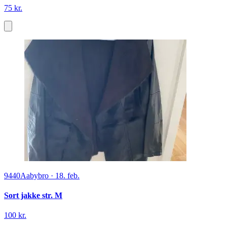
75 kr.
9440
Aabybro
·
18. feb.
Sort jakke str. M
100 kr.