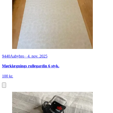
9440
Aabybro
·
4. nov. 2025
Mørklægnings rullegardin 6 styk.
100 kr.