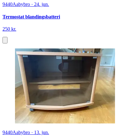
9440
Aabybro
·
24. jun.
Termostat blandingsbatteri
250 kr.
9440
Aabybro
·
13. jun.