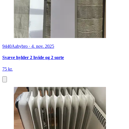
9440
Aabybro
·
4. nov. 2025
Svæve hylder 2 hvide og 2 sorte
75 kr.