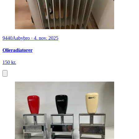
9440
Aabybro
·
4. nov. 2025
Olieradiatorer
150 kr.