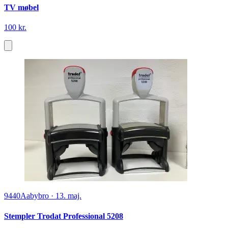
TV møbel
100 kr.
9440
Aabybro
·
13. maj.
Stempler Trodat Professional 5208