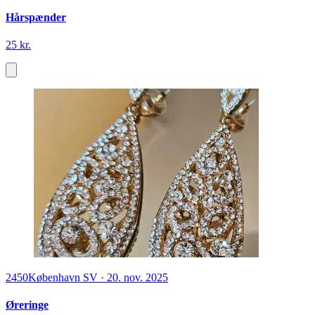
Hårspænder
25 kr.
2450
København SV
·
20. nov. 2025
Øreringe