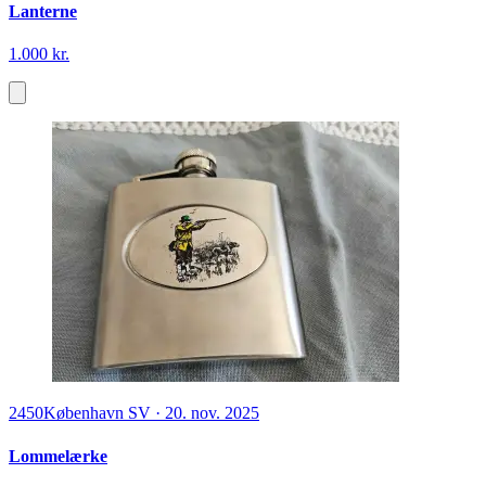
Lanterne
1.000 kr.
2450
København SV
·
20. nov. 2025
Lommelærke