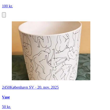
100 kr.
2450
København SV
·
20. nov. 2025
Vase
50 kr.