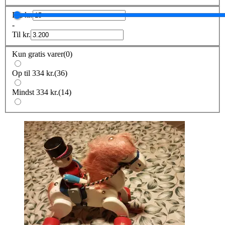
Fra
kr.
-
Til
kr.
Kun gratis varer
(
0
)
Op til 334 kr.
(
36
)
Mindst 334 kr.
(
14
)