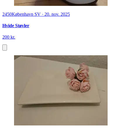
2450
København SV
·
20. nov. 2025
Hvide Støvler
200 kr.