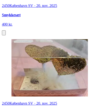
2450
København SV
·
20. nov. 2025
Smykkesæt
400 kr.
2450
København SV
·
20. nov. 2025