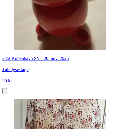
2450
København SV
·
20. nov. 2025
Jule lysestage
30 kr.