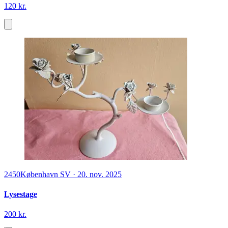
120 kr.
2450
København SV
·
20. nov. 2025
Lysestage
200 kr.