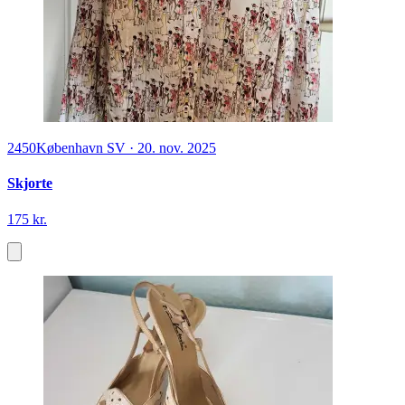
2450
København SV
·
20. nov. 2025
Skjorte
175 kr.