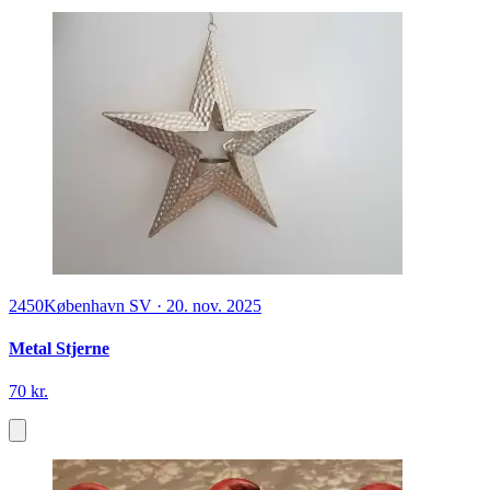
2450
København SV
·
20. nov. 2025
Metal Stjerne
70 kr.