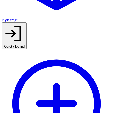
Køb fragt
Opret / log ind