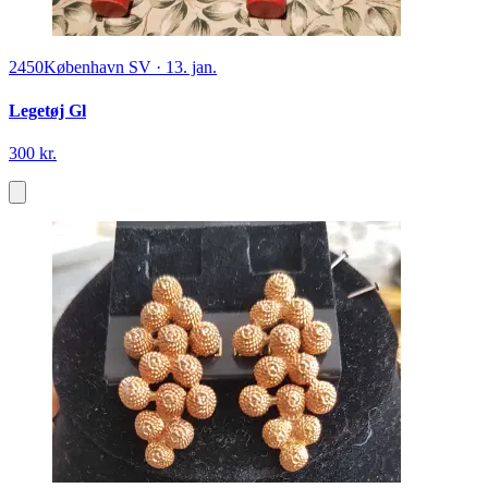
2450
København SV
·
13. jan.
Legetøj Gl
300 kr.