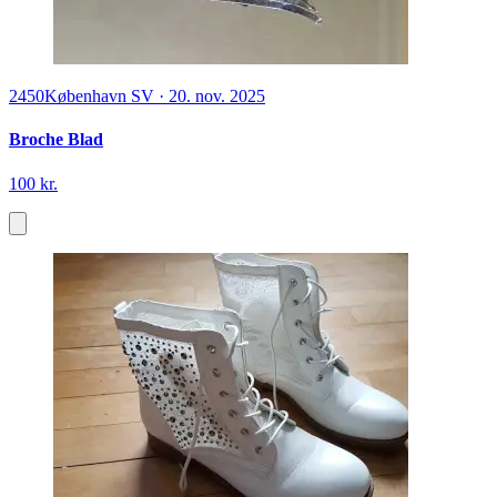
2450
København SV
·
20. nov. 2025
Broche Blad
100 kr.