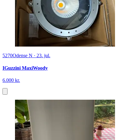
5270
Odense N
·
23. jul.
IGuzzini MaxiWoody
6.000 kr.