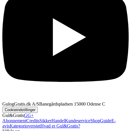
GulogGratis.dk A/S
Banegårdspladsen 1
5000 Odense C
Cookieindstillinger
Gul&Gratis
GG+
Abonnement
Credits
SikkerHandel
Kundeservice
Shop
Guide
E-
avis
Kategorioversigt
Hvad er Gul&Gratis?