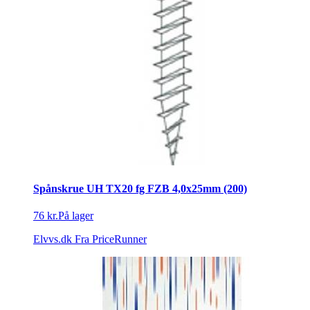
Spånskrue UH TX20 fg FZB 4,0x25mm (200)
76 kr.
På lager
Elvvs.dk
Fra PriceRunner