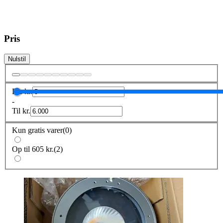
Pris
Nulstil
Fra
kr.
-
Til
kr.
Kun gratis varer
(
0
)
Op til 605 kr.
(
2
)