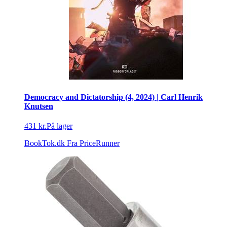
Democracy and Dictatorship (4, 2024) | Carl Henrik
Knutsen
431 kr.
På lager
BookTok.dk
Fra PriceRunner