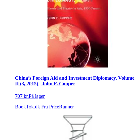
China’s Foreign Aid and Investment Diplomacy, Volume
II (3, 2015) | John F. Copper
707 kr.
På lager
BookTok.dk
Fra PriceRunner