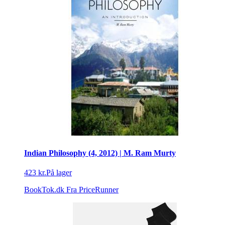
Indian Philosophy (4, 2012) | M. Ram Murty
423 kr.
På lager
BookTok.dk
Fra PriceRunner