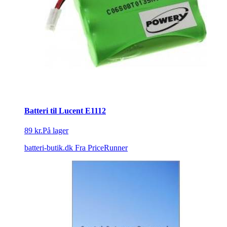
Batteri til Lucent E1112
89 kr.
På lager
batteri-butik.dk
Fra PriceRunner