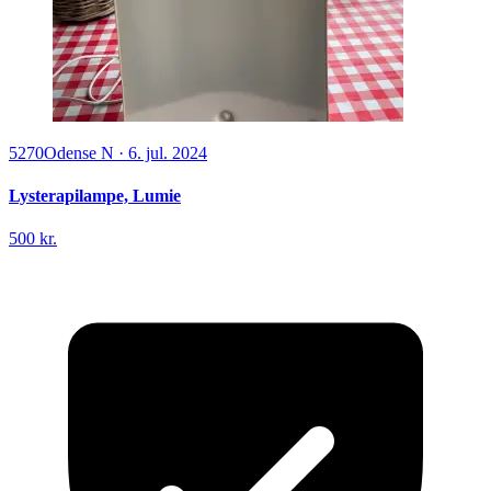
5270
Odense N
·
6. jul. 2024
Lysterapilampe, Lumie
500 kr.