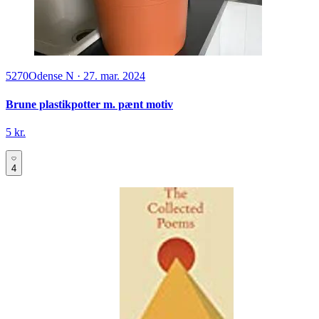
5270
Odense N
·
27. mar. 2024
Brune plastikpotter m. pænt motiv
5 kr.
4