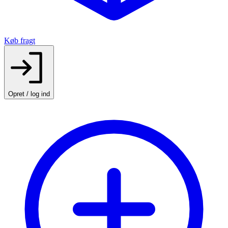
Køb fragt
Opret / log ind