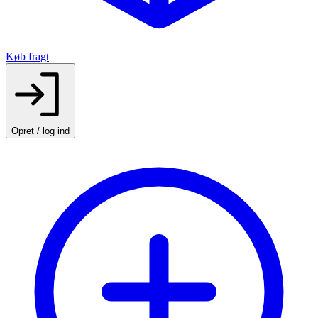
Køb fragt
Opret / log ind