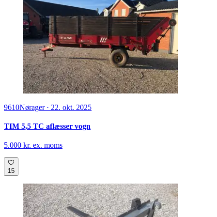
9610
Nørager
·
22. okt. 2025
TIM 5,5 TC aflæsser vogn
5.000 kr. ex. moms
15