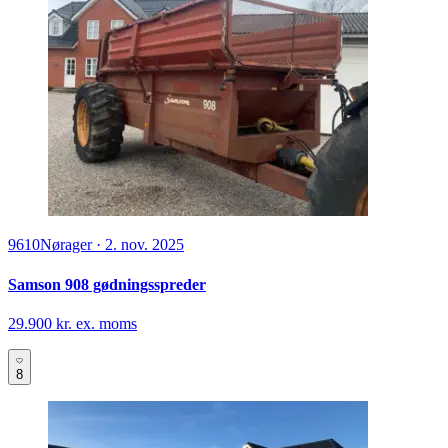
9610
Nørager
·
2. nov. 2025
Samson 908 gødningsspreder
29.900 kr. ex. moms
8