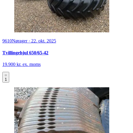
9610
Nørager
·
22. okt. 2025
Tvillingehjul 650/65-42
19.900 kr. ex. moms
1