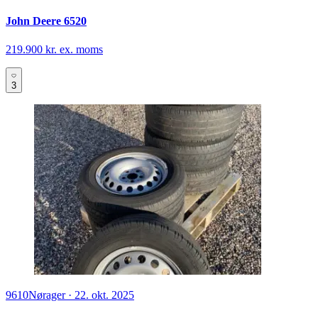
John Deere 6520
219.900 kr. ex. moms
3
9610
Nørager
·
22. okt. 2025