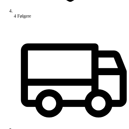
4
Følger
e