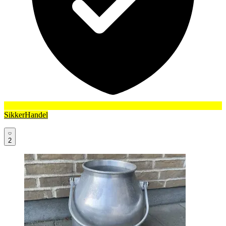
SikkerHandel
2