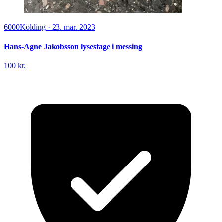
6000
Kolding
·
23. mar. 2023
Hans-Agne Jakobsson lysestage i messing
100 kr.