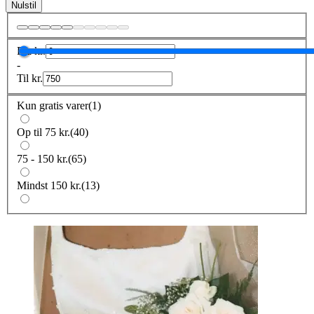
Nulstil
Fra
kr.
-
Til
kr.
Kun gratis varer
(
1
)
Op til 75 kr.
(
40
)
75 - 150 kr.
(
65
)
Mindst 150 kr.
(
13
)