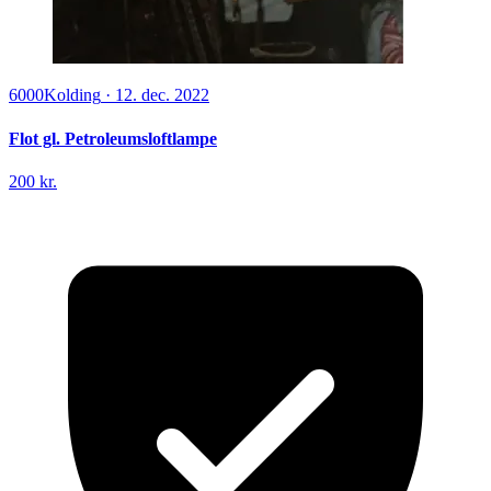
6000
Kolding
·
12. dec. 2022
Flot gl. Petroleumsloftlampe
200 kr.