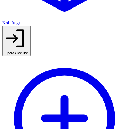
Køb fragt
Opret / log ind