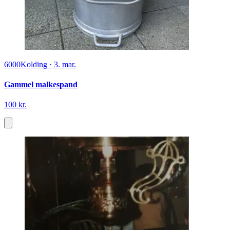
6000
Kolding
·
3. mar.
Gammel malkespand
100 kr.