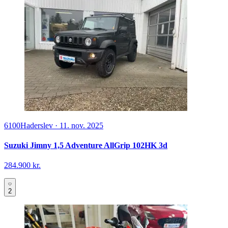
6100
Haderslev
·
11. nov. 2025
Suzuki Jimny 1,5 Adventure AllGrip 102HK 3d
284.900 kr.
2