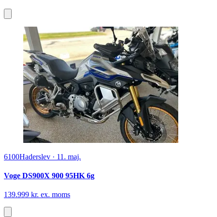
6100
Haderslev
·
11. maj.
Voge DS900X 900 95HK 6g
139.999 kr. ex. moms