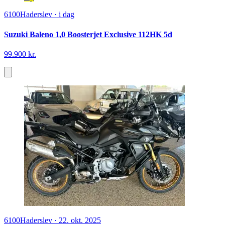
6100
Haderslev
·
i dag
Suzuki Baleno 1,0 Boosterjet Exclusive 112HK 5d
99.900 kr.
6100
Haderslev
·
22. okt. 2025