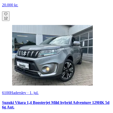
20.000 kr.
12
6100
Haderslev
·
1. jul.
Suzuki Vitara 1,4 Boosterjet Mild hybrid Adventure 129HK 5d
6g Aut.