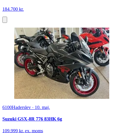
184.700 kr.
6100
Haderslev
·
10. maj.
Suzuki GSX-8R 776 83HK 6g
109.999 kr. ex. moms