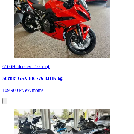
6100
Haderslev
·
10. maj.
Suzuki GSX-8R 776 83HK 6g
109.900 kr. ex. moms