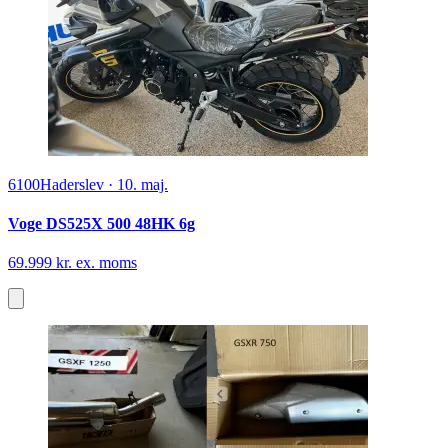
6100
Haderslev
·
10. maj.
Voge DS525X 500 48HK 6g
69.999 kr. ex. moms