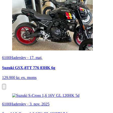
6100
Haderslev
·
17. maj.
Suzuki GSX-8TT 776 83HK 6g
129.900 kr. ex. moms
6100
Haderslev
·
3. nov. 2025