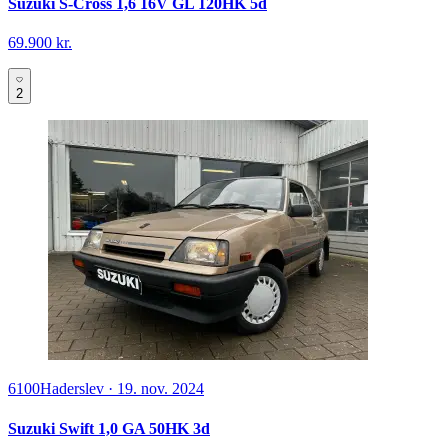
Suzuki S-Cross 1,6 16V GL 120HK 5d
69.900 kr.
2
6100
Haderslev
·
19. nov. 2024
Suzuki Swift 1,0 GA 50HK 3d