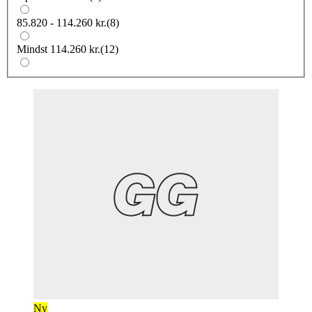
85.820 - 114.260 kr.
(
8
)
Mindst 114.260 kr.
(
12
)
Ny