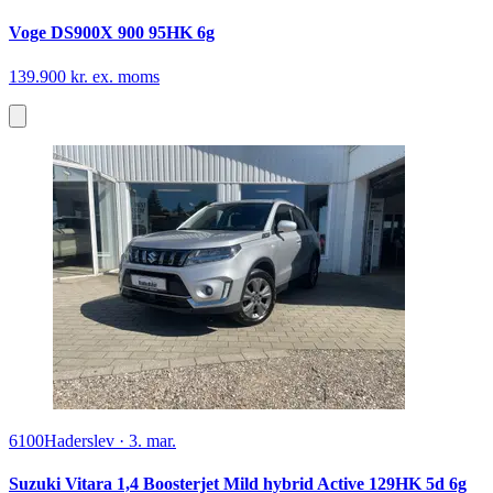
Voge DS900X 900 95HK 6g
139.900 kr. ex. moms
6100
Haderslev
·
3. mar.
Suzuki Vitara 1,4 Boosterjet Mild hybrid Active 129HK 5d 6g