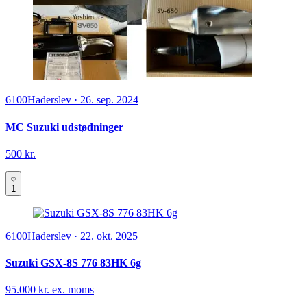
6100
Haderslev
·
26. sep. 2024
MC Suzuki udstødninger
500 kr.
1
6100
Haderslev
·
22. okt. 2025
Suzuki GSX-8S 776 83HK 6g
95.000 kr. ex. moms