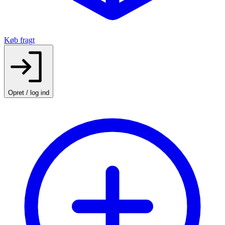
Køb fragt
Opret / log ind