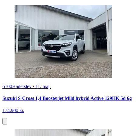
6100
Haderslev
·
11. maj.
Suzuki S-Cross 1,4 Boosterjet Mild hybrid Active 129HK 5d 6g
174.900 kr.