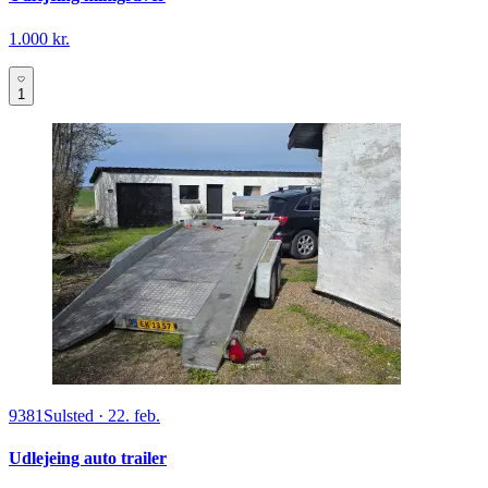
1.000 kr.
1
9381
Sulsted
·
22. feb.
Udlejeing auto trailer