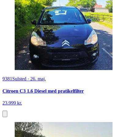
9381
Sulsted
·
26. maj.
Citroen C3 1.6 Diesel med pratikelfilter
23.999 kr.