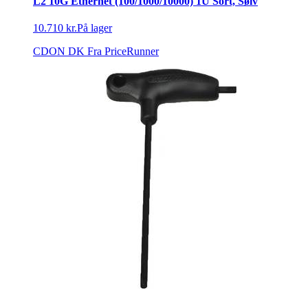
L2 10G Ethernet (100/1000/10000) 1U Sort, Sølv
10.710 kr.
På lager
CDON DK
Fra PriceRunner