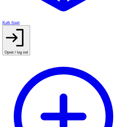
Køb fragt
Opret / log ind