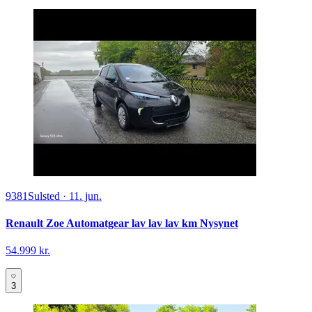
9381
Sulsted
·
11. jun.
Renault Zoe Automatgear lav lav lav km Nysynet
54.999 kr.
3