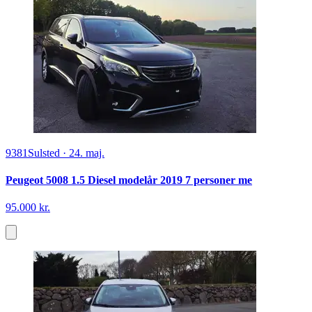
9381
Sulsted
·
24. maj.
Peugeot 5008 1.5 Diesel modelår 2019 7 personer me
95.000 kr.