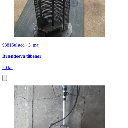
9381
Sulsted
·
3. maj.
Brændeovn tilbehør
50 kr.