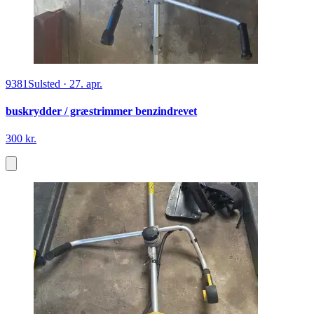
9381
Sulsted
·
27. apr.
buskrydder / græstrimmer benzindrevet
300 kr.