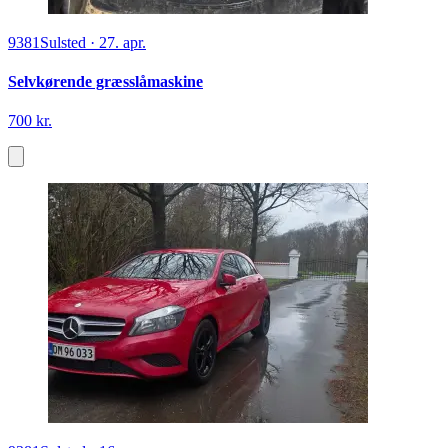
9381
Sulsted
·
27. apr.
Selvkørende græsslåmaskine
700 kr.