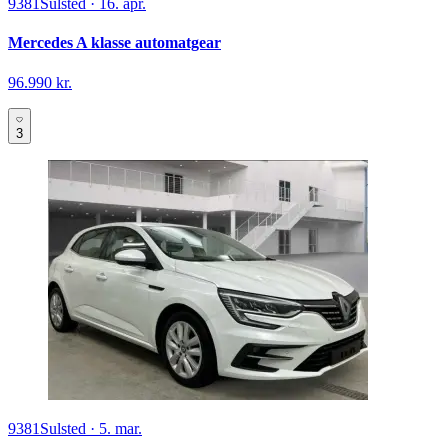
9381
Sulsted
·
16. apr.
Mercedes A klasse automatgear
96.990 kr.
3
9381
Sulsted
·
5. mar.