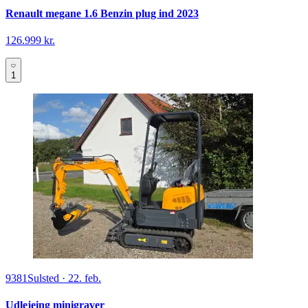
Renault megane 1.6 Benzin plug ind 2023
126.999 kr.
1
9381
Sulsted
·
22. feb.
Udlejeing minigraver