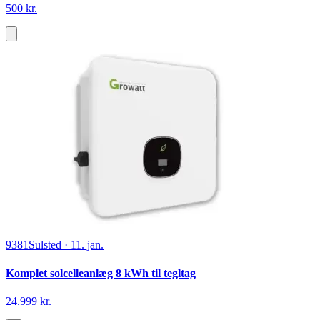
500 kr.
9381
Sulsted
·
11. jan.
Komplet solcelleanlæg 8 kWh til tegltag
24.999 kr.