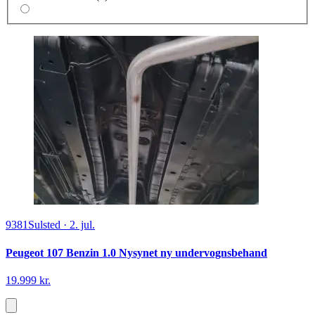
9381
Sulsted
·
2. jul.
Peugeot 107 Benzin 1.0 Nysynet ny undervognsbehand
19.999 kr.