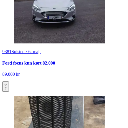
9381
Sulsted
·
6. maj.
Ford focus kun kørt 82.000
89.000 kr.
2