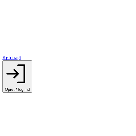
Køb fragt
Opret / log ind