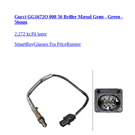
Gucci GG1672O 008 56 Briller Mænd Grøn - Green -
56mm
2.272 kr.
På lager
SmartBuyGlasses
Fra PriceRunner