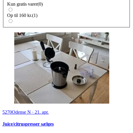
Kun gratis varer
(
0
)
Op til 160 kr.
(
1
)
5270
Odense N
·
21. apr.
Juice/citruspresser sælges