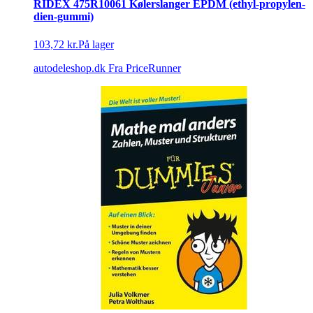
RIDEX 475R10061 Kølerslanger EPDM (ethyl-propylen-
dien-gummi)
103,72 kr.
På lager
autodeleshop.dk
Fra PriceRunner