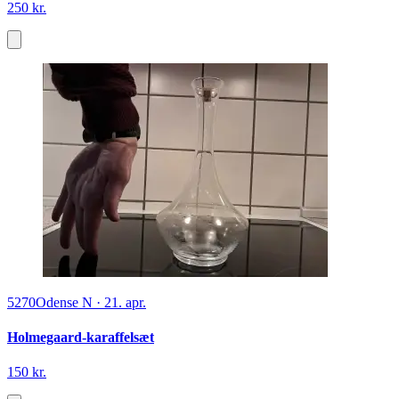
250 kr.
5270
Odense N
·
21. apr.
Holmegaard-karaffelsæt
150 kr.