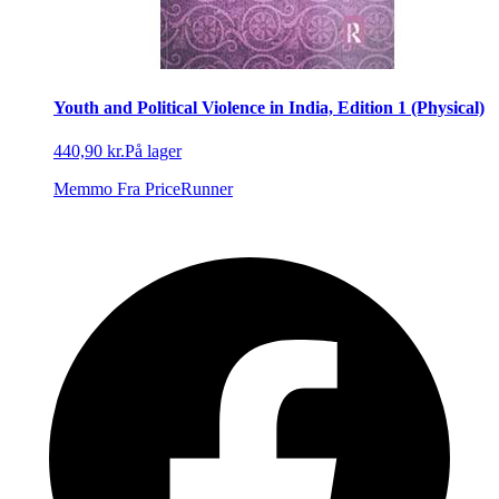
Youth and Political Violence in India, Edition 1 (Physical)
440,90 kr.
På lager
Memmo
Fra PriceRunner