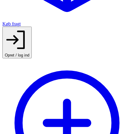
Køb fragt
Opret / log ind