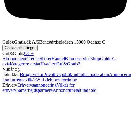
GulogGratis.dk A/S
Banegårdspladsen 1
5000 Odense C
Cookieindstillinger
Gul&Gratis
GG+
Abonnement
Credits
SikkerHandel
Kundeservice
Shop
Guide
E-
avis
Kategorioversigt
Hvad er Gul&Gratis?
Vilkår og
politikker
Brugervilkår
Privatlivspolitik
Indholdsmoderation
Annoncerin
konkurrencevilkår
Whistleblowerordning
Erhverv
Erhvervsannoncering
Vilkår for
erhverv
Samarbejdspartnere
Annoncørbetalt indhold