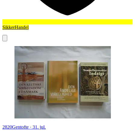
SikkerHandel
2820
Gentofte
·
31. jul.