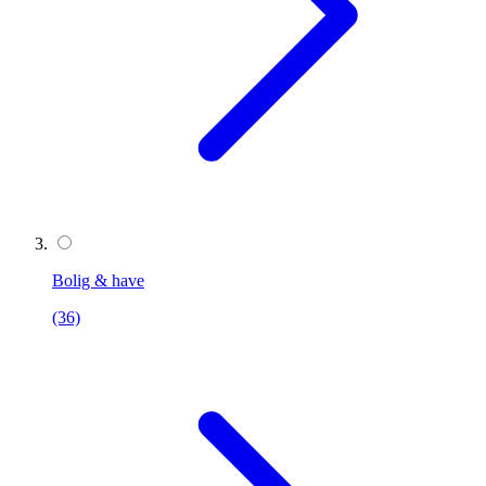
Bolig & have
(36)