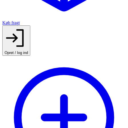
Køb fragt
Opret / log ind