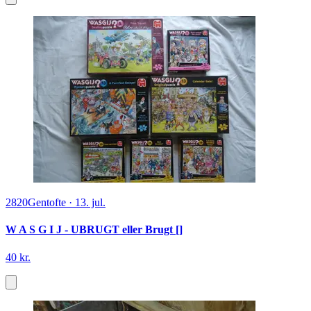
2820
Gentofte
·
13. jul.
W A S G I J - UBRUGT eller Brugt []
40 kr.