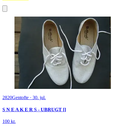
2820
Gentofte
·
30. jul.
S N E A K E R S - UBRUGT []
100 kr.