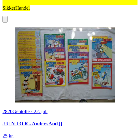
SikkerHandel
2820
Gentofte
·
22. jul.
J U N I O R - Anders And []
25 kr.