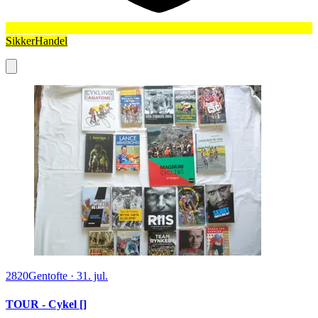
SikkerHandel
2820
Gentofte
·
31. jul.
TOUR - Cykel []