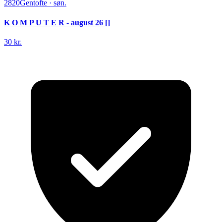
2820
Gentofte
·
søn.
K O M P U T E R - august 26 []
30 kr.