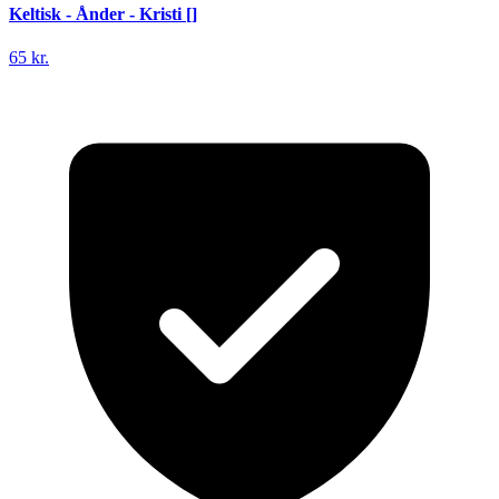
Keltisk - Ånder - Kristi []
65 kr.