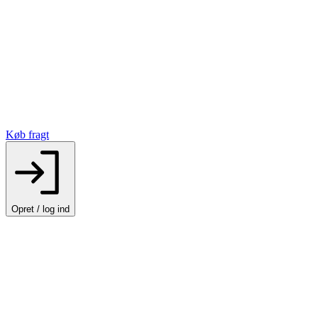
Køb fragt
Opret / log ind