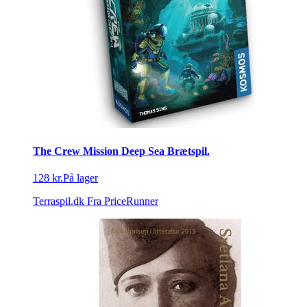
The Crew Mission Deep Sea Brætspil.
128 kr.
På lager
Terraspil.dk
Fra PriceRunner