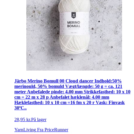
Järbo Merino Bomull 00 Cloud dancer Indhold:50%
merinould, 50% bomuld Vægt/længde: 50 g = ca. 121
meter Anbefalede pinde: 4.00 mm Strikkefasthed: 10 x 10
cm = 22 m x 28 p Anbefalet hæklenål: 4.00 mm
Hæklefasthed: 10 x 10 cm =16 fm x 20 r Vask: Finvask
30ºC..
28,95 kr.
På lager
YarnLiving
Fra PriceRunner