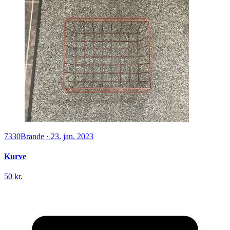
7330
Brande
·
23. jan. 2023
Kurve
50 kr.