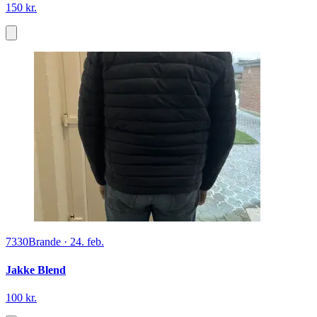
150 kr.
7330
Brande
·
24. feb.
Jakke Blend
100 kr.