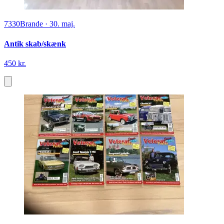
7330
Brande
·
30. maj.
Antik skab/skænk
450 kr.