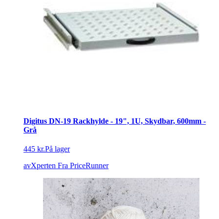
Digitus DN-19 Rackhylde - 19", 1U, Skydbar, 600mm -
Grå
445 kr.
På lager
avXperten
Fra PriceRunner