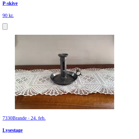
P-skive
90 kr.
7330
Brande
·
24. feb.
Lysestage