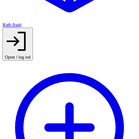
Køb fragt
Opret / log ind