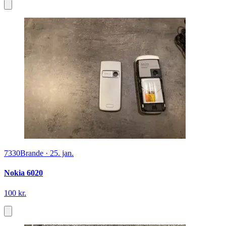
7330
Brande
·
25. jan.
Nokia 6020
100 kr.