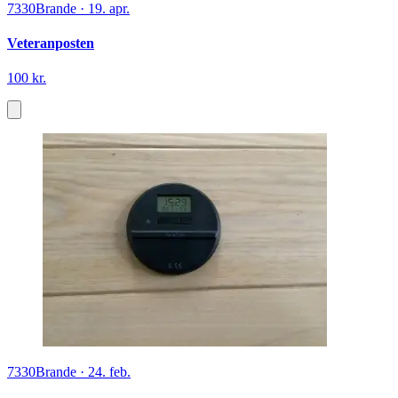
7330
Brande
·
19. apr.
Veteranposten
100 kr.
7330
Brande
·
24. feb.