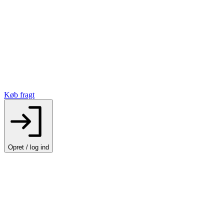
Køb fragt
Opret / log ind