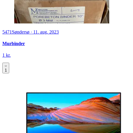
5471
Søndersø
·
11. aug. 2023
Murbinder
1 kr.
1