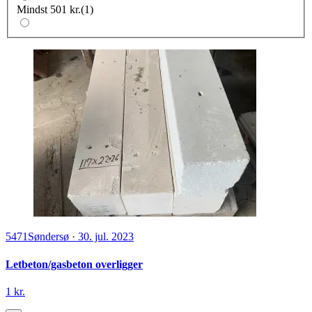
Mindst 501 kr.
(
1
)
5471
Søndersø
·
30. jul. 2023
Letbeton/gasbeton overligger
1 kr.