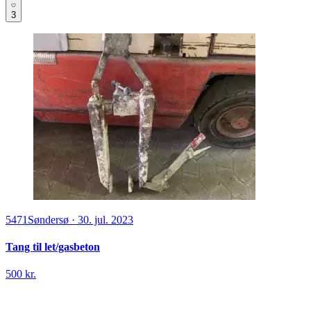
3
5471
Søndersø
·
30. jul. 2023
Tang til let/gasbeton
500 kr.