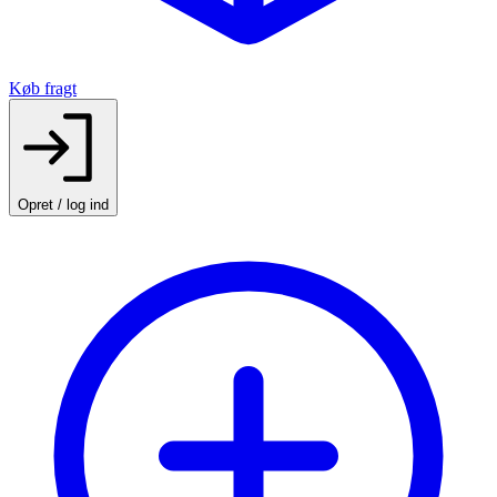
Køb fragt
Opret / log ind