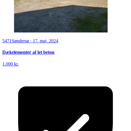
5471
Søndersø
·
17. maj. 2024
Dækelementer af let beton
1.000 kr.