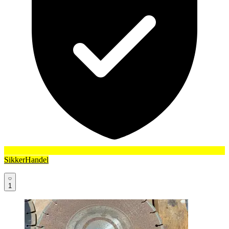
SikkerHandel
1