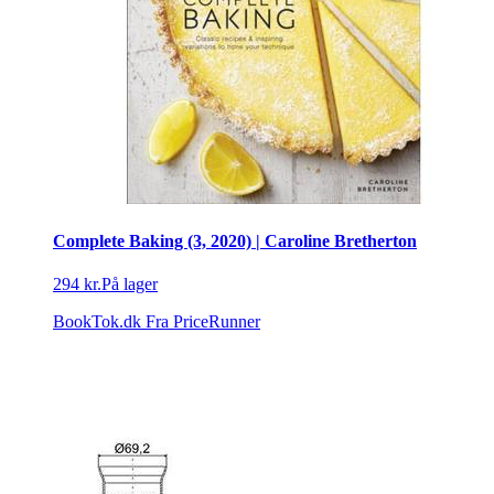
Complete Baking (3, 2020) | Caroline Bretherton
294 kr.
På lager
BookTok.dk
Fra PriceRunner