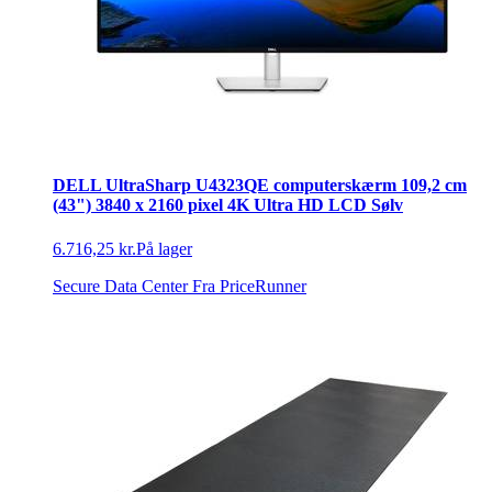
DELL UltraSharp U4323QE computerskærm 109,2 cm
(43") 3840 x 2160 pixel 4K Ultra HD LCD Sølv
6.716,25 kr.
På lager
Secure Data Center
Fra PriceRunner