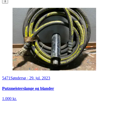
1
5471
Søndersø
·
29. jul. 2023
Putzmeisterslange og blander
1.000 kr.