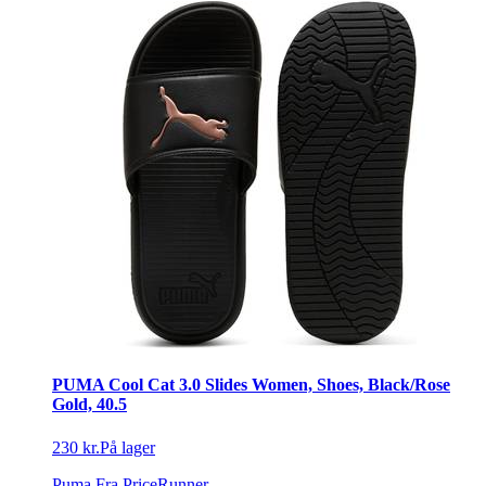
PUMA Cool Cat 3.0 Slides Women, Shoes, Black/Rose
Gold, 40.5
230 kr.
På lager
Puma
Fra PriceRunner