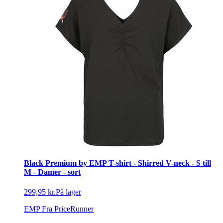
Black Premium by EMP T-shirt - Shirred V-neck - S till
M - Damer - sort
299,95 kr.
På lager
EMP
Fra PriceRunner