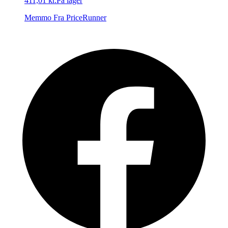
411,01 kr.
På lager
Memmo
Fra PriceRunner