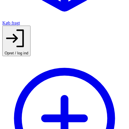
Køb fragt
Opret / log ind