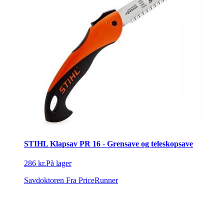
STIHL Klapsav PR 16 - Grensave og teleskopsave
286 kr.
På lager
Savdoktoren
Fra PriceRunner