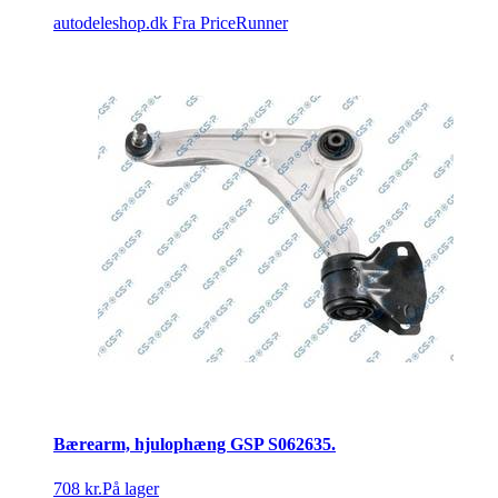
autodeleshop.dk
Fra PriceRunner
Bærearm, hjulophæng GSP S062635.
708 kr.
På lager