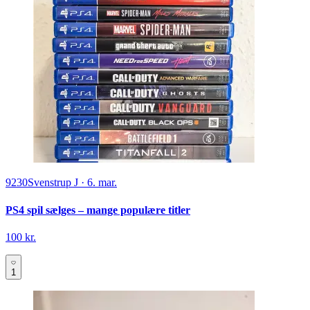
9230
Svenstrup J
·
6. mar.
PS4 spil sælges – mange populære titler
100 kr.
1