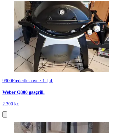
9900
Frederikshavn
·
1. jul.
Weber Q300 gasgrill.
2.300 kr.