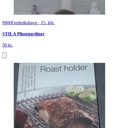
9900
Frederikshavn
·
15. feb.
STILA Plissegardiner
50 kr.