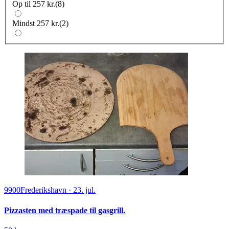
Op til 257 kr.
(
8
)
Mindst 257 kr.
(
2
)
9900
Frederikshavn
·
23. jul.
Pizzasten med træspade til gasgrill.