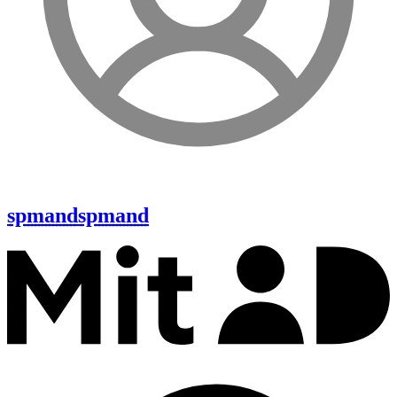
spmand
spmand