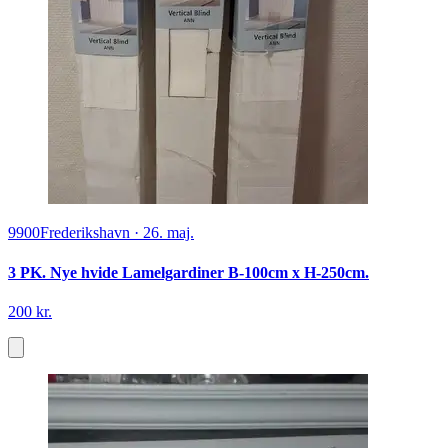
9900
Frederikshavn
·
26. maj.
3 PK. Nye hvide Lamelgardiner B-100cm x H-250cm.
200 kr.