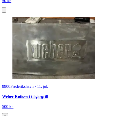
50 kr.
9900
Frederikshavn
·
11. jul.
Weber Rotisseri til gasgrill
500 kr.