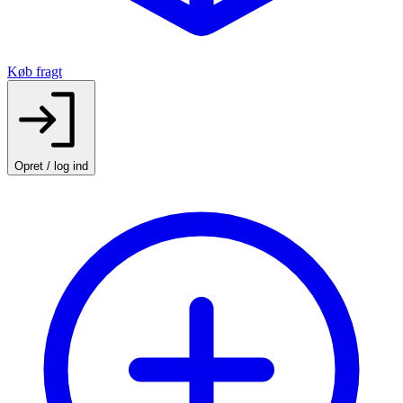
Køb fragt
Opret / log ind