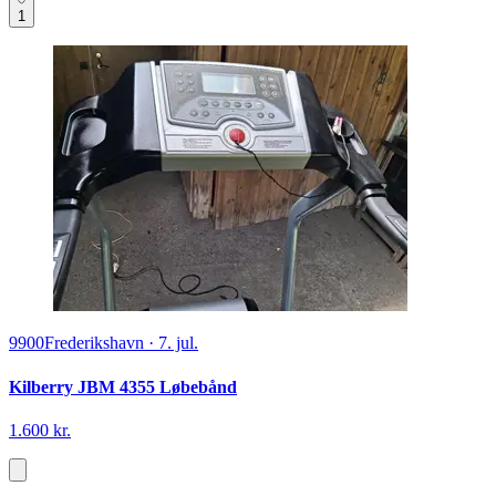
1
9900
Frederikshavn
·
7. jul.
Kilberry JBM 4355 Løbebånd
1.600 kr.