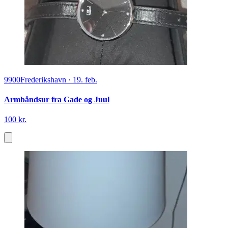
9900
Frederikshavn
·
19. feb.
Armbåndsur fra Gade og Juul
100 kr.