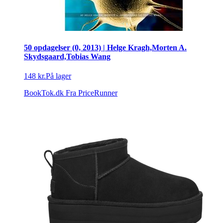
50 opdagelser (0, 2013) | Helge Kragh,Morten A.
Skydsgaard,Tobias Wang
148 kr.
På lager
BookTok.dk
Fra PriceRunner