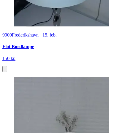
9900
Frederikshavn
·
15. feb.
Flot Bordlampe
150 kr.