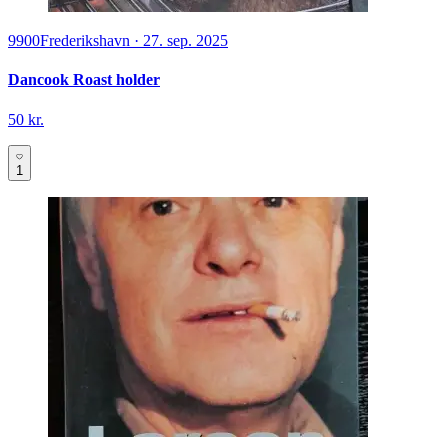
9900
Frederikshavn
·
27. sep. 2025
Dancook Roast holder
50 kr.
1