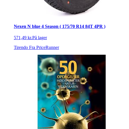
Nexen N blue 4 Season ( 175/70 R14 84T 4PR )
571,49 kr.
På lager
Tirendo
Fra PriceRunner