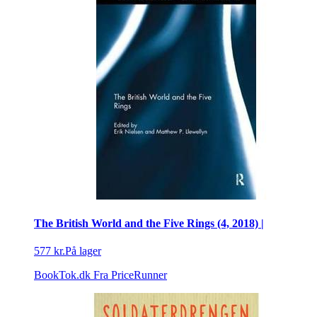
The British World and the Five Rings (4, 2018) |
577 kr.
På lager
BookTok.dk
Fra PriceRunner