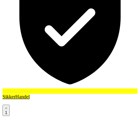
SikkerHandel
1