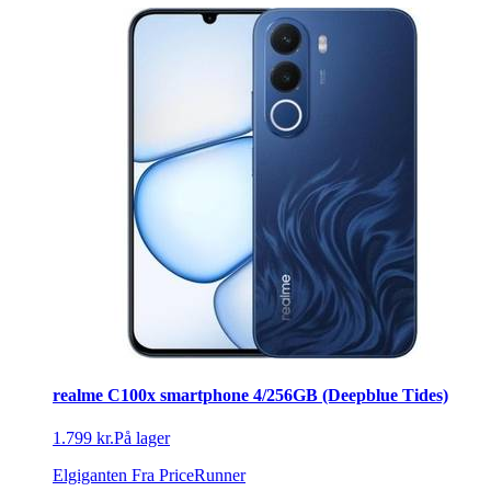
realme C100x smartphone 4/256GB (Deepblue Tides)
1.799 kr.
På lager
Elgiganten
Fra PriceRunner