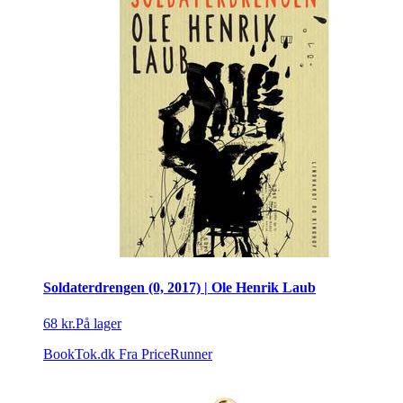
Soldaterdrengen (0, 2017) | Ole Henrik Laub
68 kr.
På lager
BookTok.dk
Fra PriceRunner