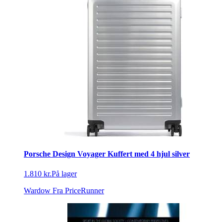
Porsche Design Voyager Kuffert med 4 hjul silver
1.810 kr.
På lager
Wardow
Fra PriceRunner