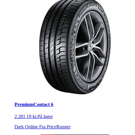
PremiumContact 6
2.281,19 kr.
På lager
Dæk Online
Fra PriceRunner