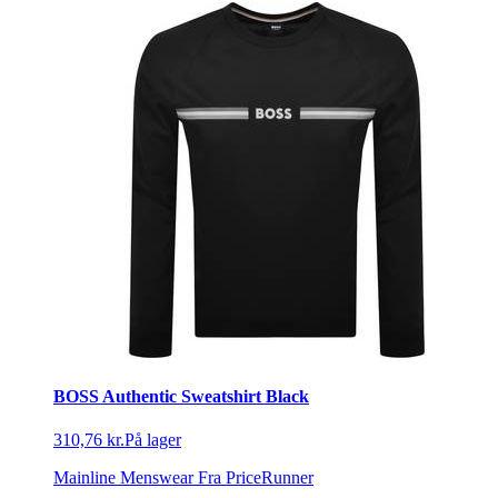
BOSS Authentic Sweatshirt Black
310,76 kr.
På lager
Mainline Menswear
Fra PriceRunner