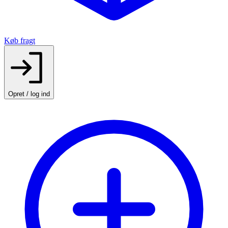
Køb fragt
Opret / log ind