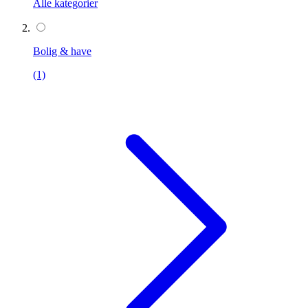
Alle kategorier
Bolig & have
(1)