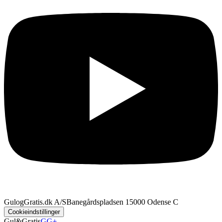
GulogGratis.dk A/S
Banegårdspladsen 1
5000 Odense C
Cookieindstillinger
Gul&Gratis
GG+