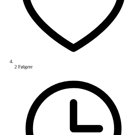
2
Følger
e