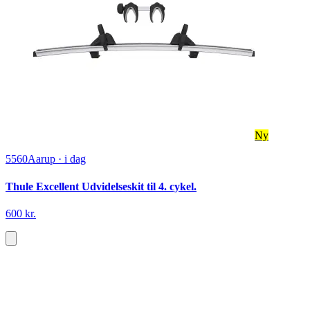
Ny
5560
Aarup
·
i dag
Thule Excellent Udvidelseskit til 4. cykel.
600 kr.