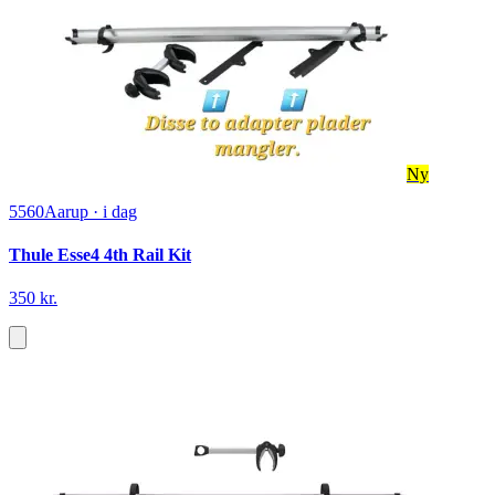
Ny
5560
Aarup
·
i dag
Thule Esse4 4th Rail Kit
350 kr.