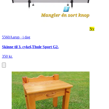
Ny
5560
Aarup
·
i dag
Skinne til 3. cykel,Thule Sport G2.
350 kr.