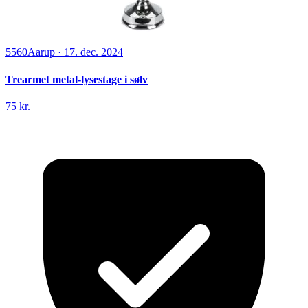
5560
Aarup
·
17. dec. 2024
Trearmet metal-lysestage i sølv
75 kr.