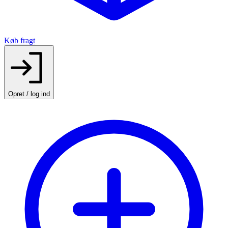
Køb fragt
Opret / log ind