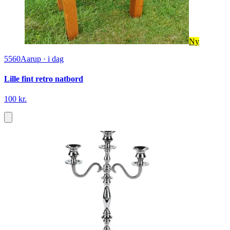
Ny
5560
Aarup
·
i dag
Lille fint retro natbord
100 kr.