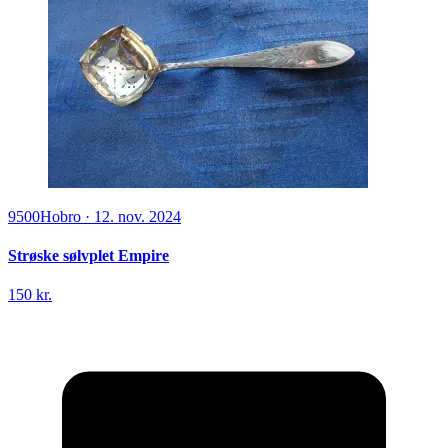
9500
Hobro
·
12. nov. 2024
Strøske sølvplet Empire
150 kr.