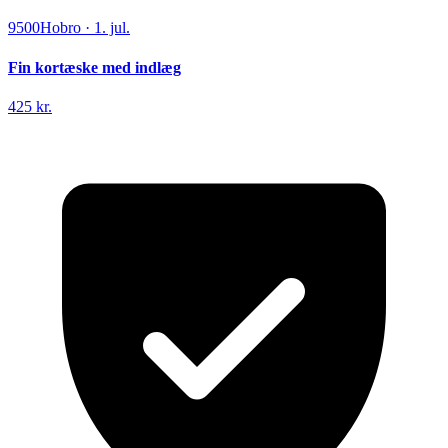
9500
Hobro
·
1. jul.
Fin kortæske med indlæg
425 kr.