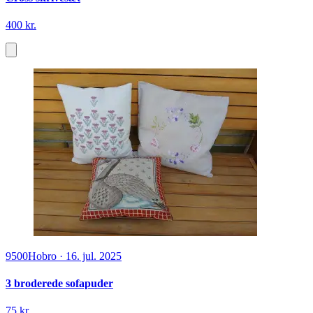
400 kr.
9500
Hobro
·
16. jul. 2025
3 broderede sofapuder
75 kr.