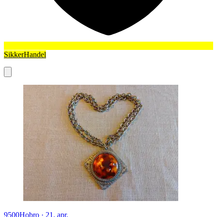
SikkerHandel
9500
Hobro
·
21. apr.