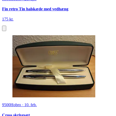
Fin retro Tin halskæde med vedhæng
175 kr.
9500
Hobro
·
10. feb.
Cross skrivesæt