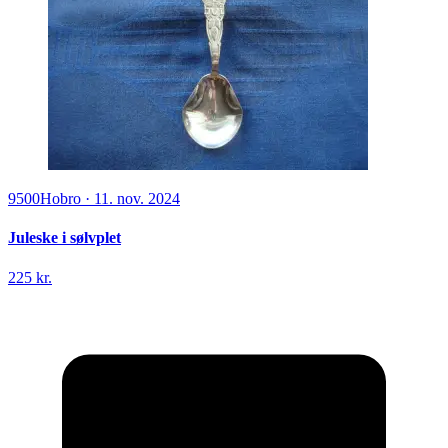
9500
Hobro
·
11. nov. 2024
Juleske i sølvplet
225 kr.