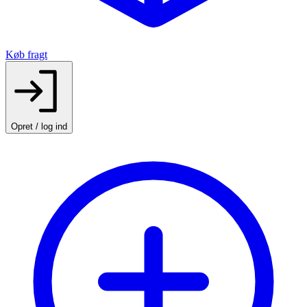
Køb fragt
Opret / log ind