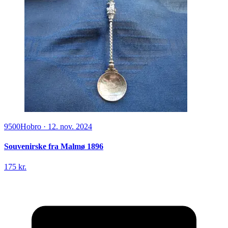
9500
Hobro
·
12. nov. 2024
Souvenirske fra Malmø 1896
175 kr.