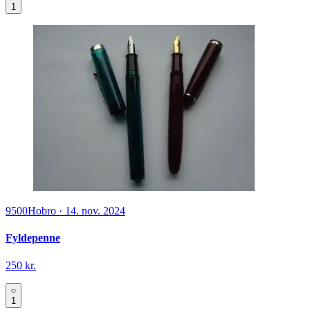
1
9500
Hobro
·
14. nov. 2024
Fyldepenne
250 kr.
1