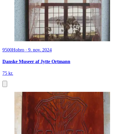
9500
Hobro
·
9. nov. 2024
Danske Museer af Jytte Ortmann
75 kr.