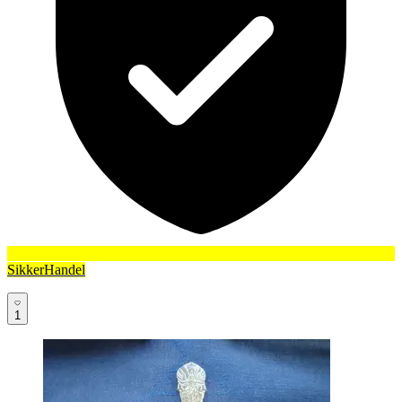
SikkerHandel
1