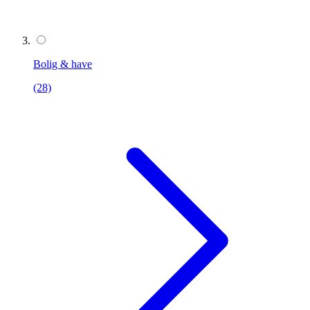
Bolig & have
(28)