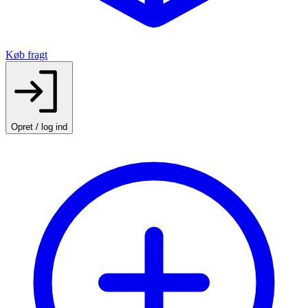
Køb fragt
Opret / log ind