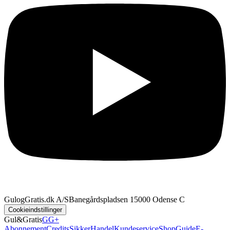
GulogGratis.dk A/S
Banegårdspladsen 1
5000 Odense C
Cookieindstillinger
Gul&Gratis
GG+
Abonnement
Credits
SikkerHandel
Kundeservice
Shop
Guide
E-