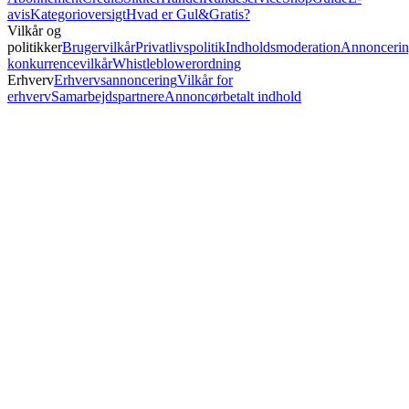
avis
Kategorioversigt
Hvad er Gul&Gratis?
Vilkår og
politikker
Brugervilkår
Privatlivspolitik
Indholdsmoderation
Annoncerin
konkurrencevilkår
Whistleblowerordning
Erhverv
Erhvervsannoncering
Vilkår for
erhverv
Samarbejdspartnere
Annoncørbetalt indhold