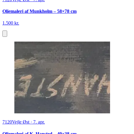
Oliemaleri af Munkholm – 58×78 cm
1.500 kr.
7120
Vejle Øst
·
7. apr.
Oliemaleri af K. Hansted – 49×38 cm