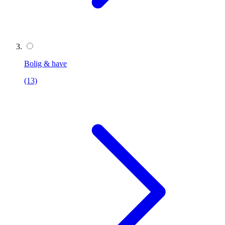
Bolig & have
(13)