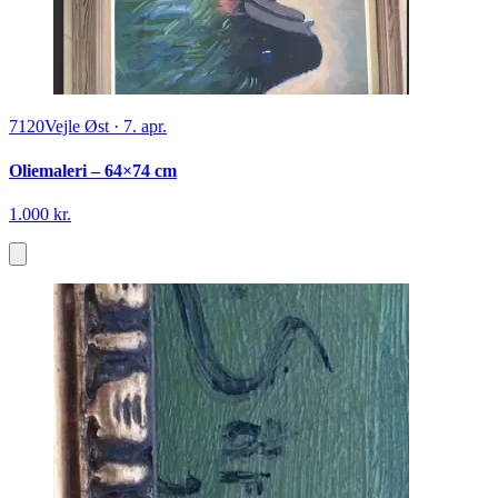
7120
Vejle Øst
·
7. apr.
Oliemaleri – 64×74 cm
1.000 kr.