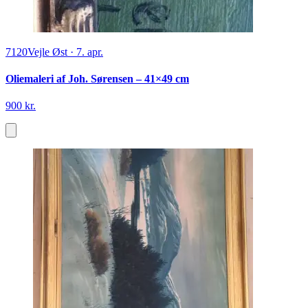
7120
Vejle Øst
·
7. apr.
Oliemaleri af Joh. Sørensen – 41×49 cm
900 kr.