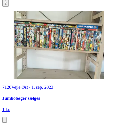
2
7120
Vejle Øst
·
1. sep. 2023
Jumbobøger sælges
1 kr.