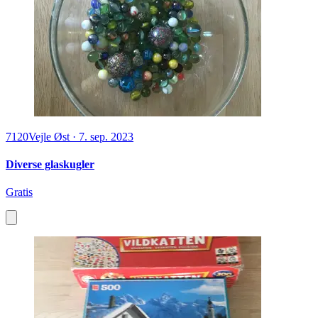
7120
Vejle Øst
·
7. sep. 2023
Diverse glaskugler
Gratis