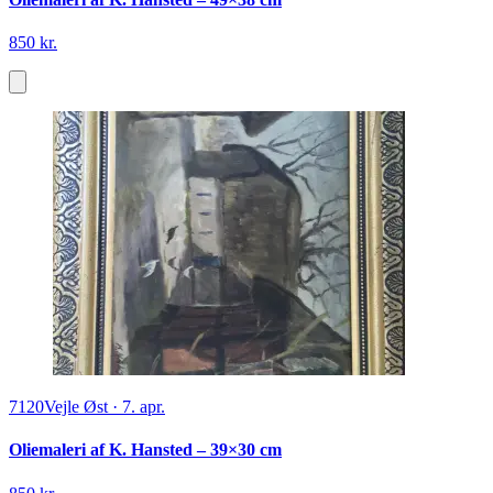
850 kr.
7120
Vejle Øst
·
7. apr.
Oliemaleri af K. Hansted – 39×30 cm