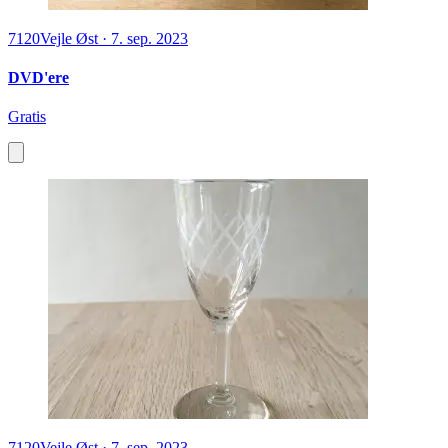
7120
Vejle Øst
·
7. sep. 2023
DVD'ere
Gratis
7120
Vejle Øst
·
7. sep. 2023