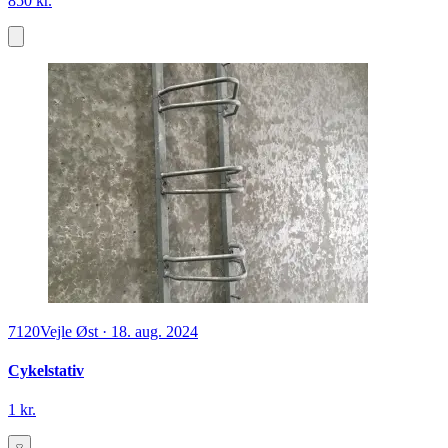
850 kr.
7120
Vejle Øst
·
18. aug. 2024
Cykelstativ
1 kr.