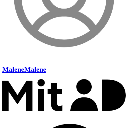
Malene
Malene