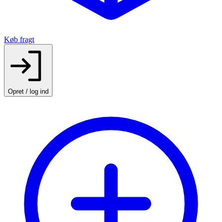
Køb fragt
Opret / log ind