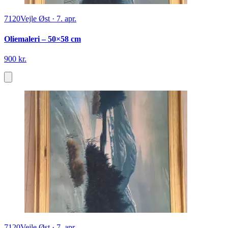
7120
Vejle Øst
·
7. apr.
Oliemaleri – 50×58 cm
900 kr.
7120
Vejle Øst
·
7. apr.