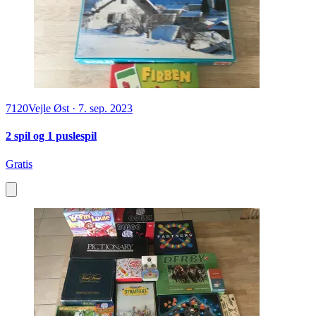
7120
Vejle Øst
·
7. sep. 2023
2 spil og 1 puslespil
Gratis