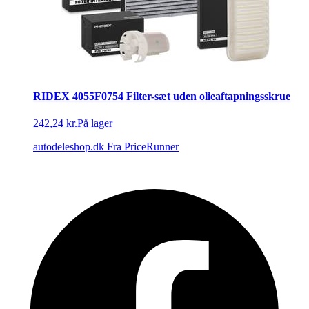
RIDEX 4055F0754 Filter-sæt uden olieaftapningsskrue
242,24 kr.
På lager
autodeleshop.dk
Fra PriceRunner