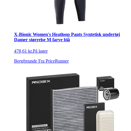
X-Bionic Women's Heatloop Pants Syntetisk undertøj
Damer størrelse M farve blå
478,61 kr.
På lager
Bergfreunde
Fra PriceRunner