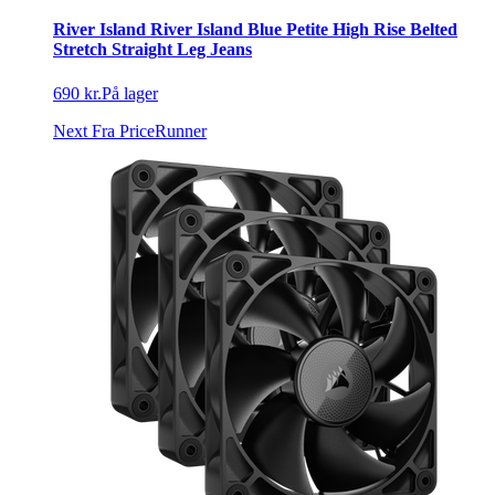
River Island River Island Blue Petite High Rise Belted
Stretch Straight Leg Jeans
690 kr.
På lager
Next
Fra PriceRunner