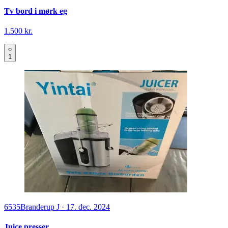
Tv bord i mørk eg
1.500 kr.
1
6535
Branderup J
·
17. dec. 2024
Juice presser