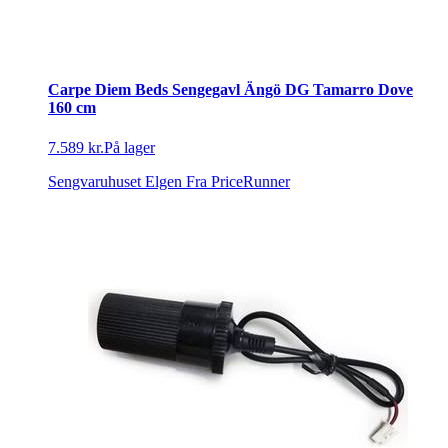
Carpe Diem Beds Sengegavl Ängö DG Tamarro Dove
160 cm
7.589 kr.
På lager
Sengvaruhuset Elgen
Fra PriceRunner