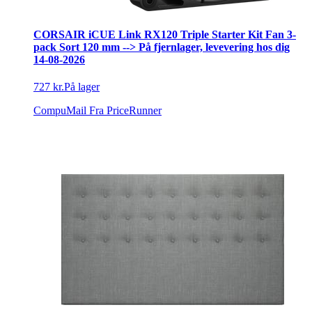
CORSAIR iCUE Link RX120 Triple Starter Kit Fan 3-
pack Sort 120 mm --> På fjernlager, levevering hos dig
14-08-2026
727 kr.
På lager
CompuMail
Fra PriceRunner