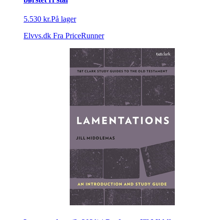
5.530 kr.
På lager
Elvvs.dk
Fra PriceRunner