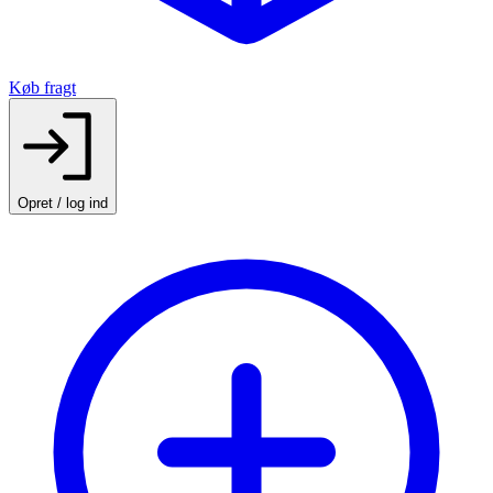
Køb fragt
Opret / log ind