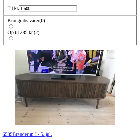
-
Til
kr.
Kun gratis varer
(
0
)
Op til 285 kr.
(
2
)
6535
Branderup J
·
5. jul.