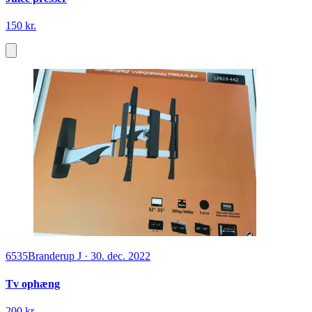
150 kr.
6535
Branderup J
·
30. dec. 2022
Tv ophæng
200 kr.