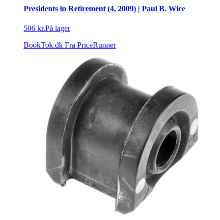
Presidents in Retirement (4, 2009) | Paul B. Wice
506 kr.
På lager
BookTok.dk
Fra PriceRunner