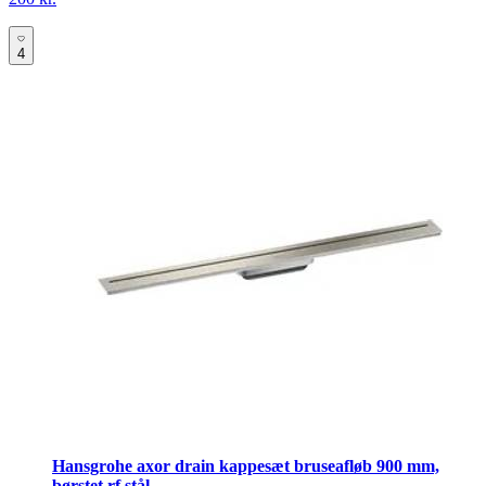
4
Hansgrohe axor drain kappesæt bruseafløb 900 mm,
børstet rf stål