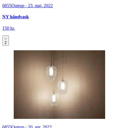
6855
Outrup
·
23. maj. 2022
NY håndvask
150 kr.
2
6855
Outrup
·
20. apr. 2022