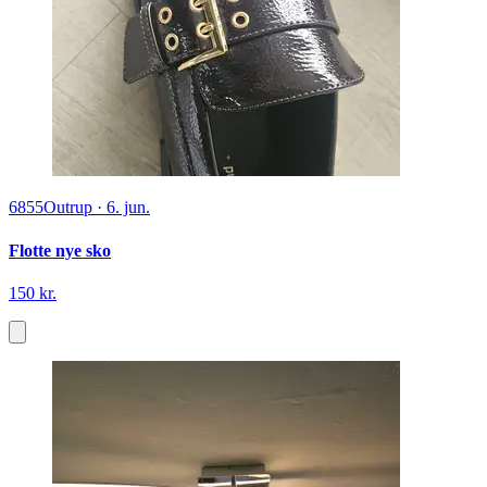
6855
Outrup
·
6. jun.
Flotte nye sko
150 kr.