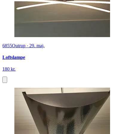
6855
Outrup
·
29. maj.
Loftslampe
180 kr.