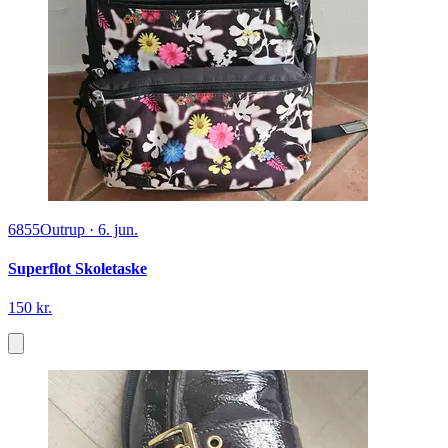
6855
Outrup
·
6. jun.
Superflot Skoletaske
150 kr.