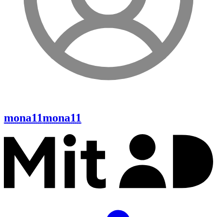
mona11
mona11