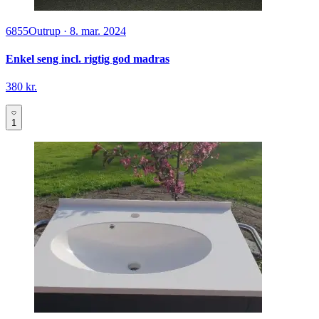
6855
Outrup
·
8. mar. 2024
Enkel seng incl. rigtig god madras
380 kr.
1