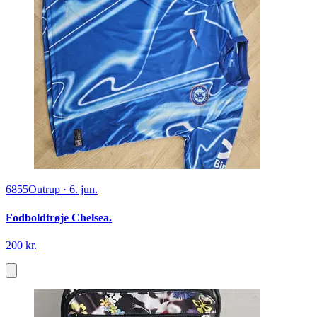
6855
Outrup
·
6. jun.
Fodboldtrøje Chelsea.
200 kr.