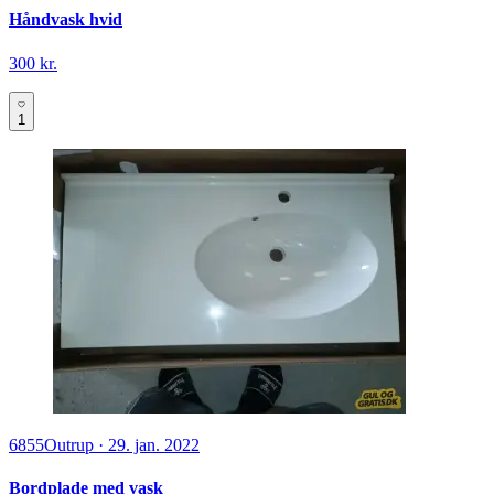
Håndvask hvid
300 kr.
1
6855
Outrup
·
29. jan. 2022
Bordplade med vask