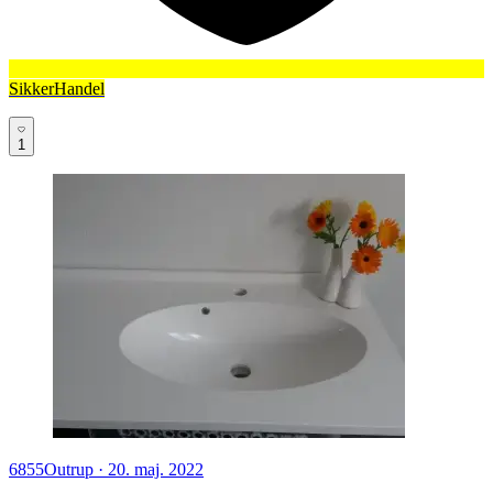
SikkerHandel
1
6855
Outrup
·
20. maj. 2022