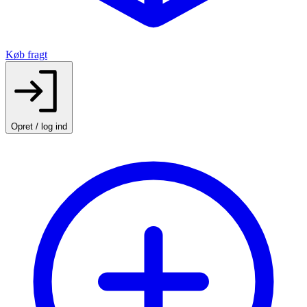
Køb fragt
Opret / log ind