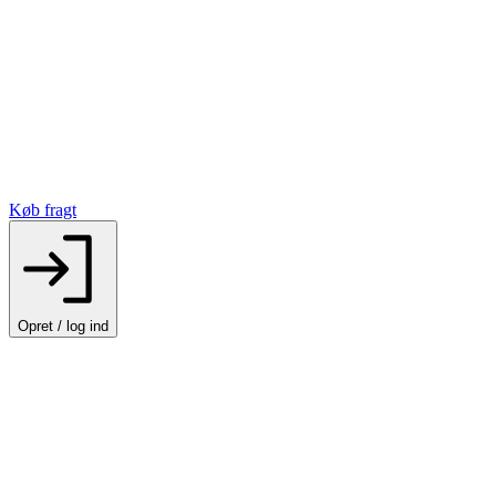
Køb fragt
Opret / log ind