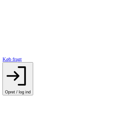
Køb fragt
Opret / log ind