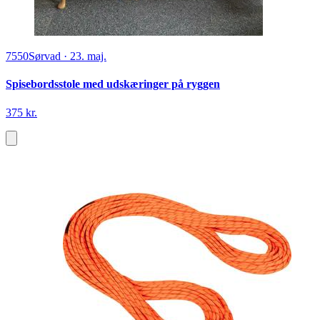
7550
Sørvad
·
23. maj.
Spisebordsstole med udskæringer på ryggen
375 kr.