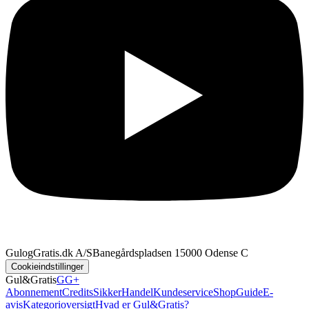
GulogGratis.dk A/S
Banegårdspladsen 1
5000 Odense C
Cookieindstillinger
Gul&Gratis
GG+
Abonnement
Credits
SikkerHandel
Kundeservice
Shop
Guide
E-
avis
Kategorioversigt
Hvad er Gul&Gratis?