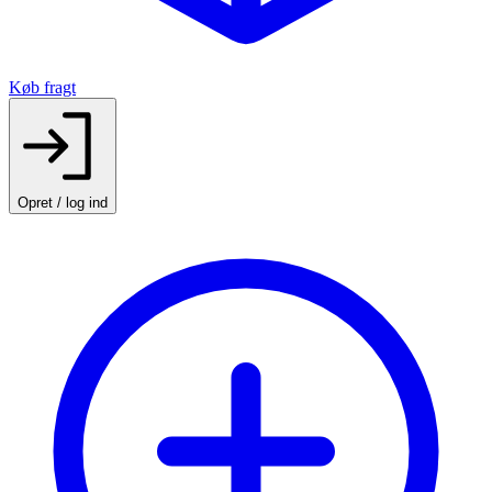
Køb fragt
Opret / log ind