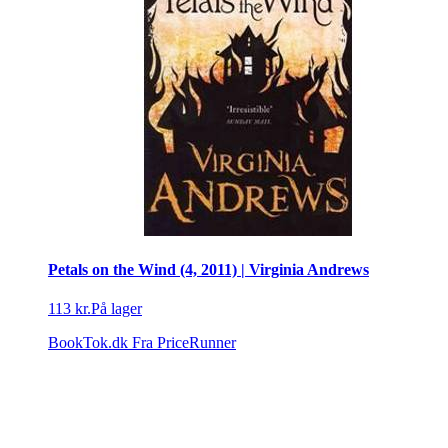
Petals on the Wind (4, 2011) | Virginia Andrews
113 kr.
På lager
BookTok.dk
Fra PriceRunner