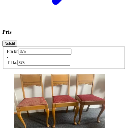
Pris
Nulstil
Fra
kr.
-
Til
kr.