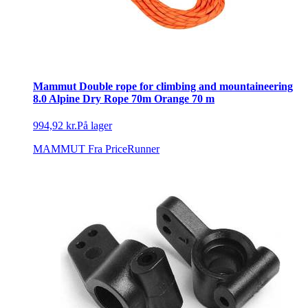
Mammut Double rope for climbing and mountaineering
8.0 Alpine Dry Rope 70m Orange 70 m
994,92 kr.
På lager
MAMMUT
Fra PriceRunner