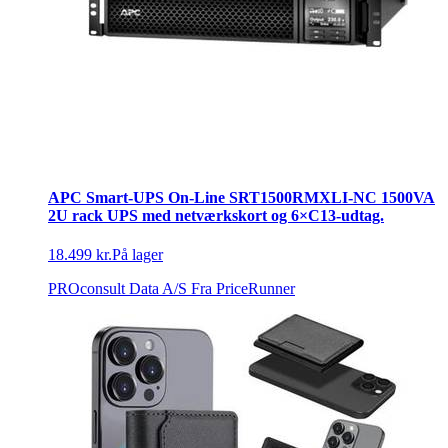
APC Smart‑UPS On‑Line SRT1500RMXLI‑NC 1500VA
2U rack UPS med netværkskort og 6×C13‑udtag.
18.499 kr.
På lager
PROconsult Data A/S
Fra PriceRunner