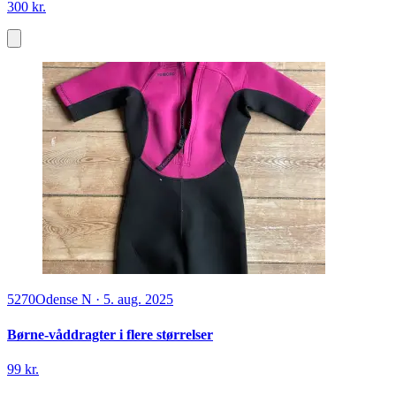
300 kr.
5270
Odense N
·
5. aug. 2025
Børne-våddragter i flere størrelser
99 kr.