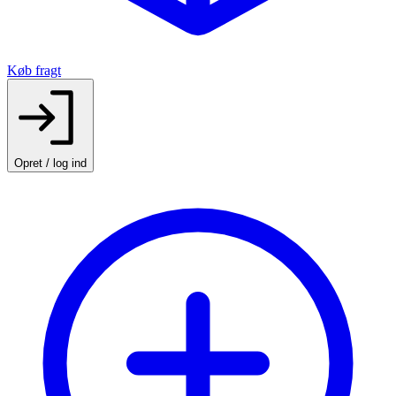
Køb fragt
Opret / log ind