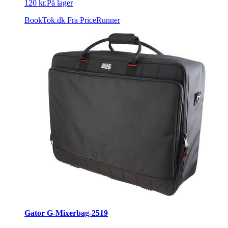
120 kr.
På lager
BookTok.dk
Fra PriceRunner
Gator G-Mixerbag-2519