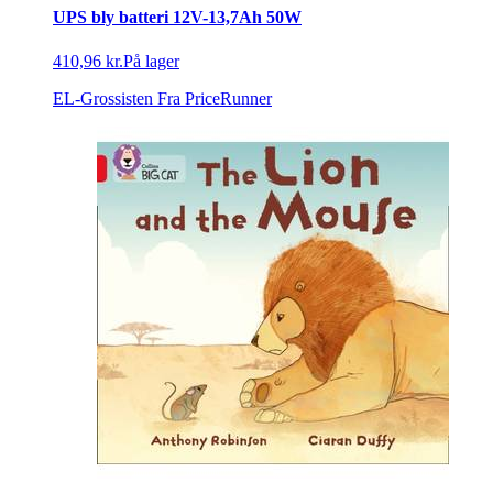
UPS bly batteri 12V-13,7Ah 50W
410,96 kr.
På lager
EL-Grossisten
Fra PriceRunner