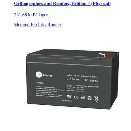
Orthographies and Reading, Edition 1 (Physical)
231,66 kr.
På lager
Memmo
Fra PriceRunner