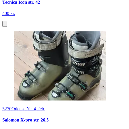
Tecnica Icon str. 42
400 kr.
5270
Odense N
·
4. feb.
Salomon X-pro str. 26,5