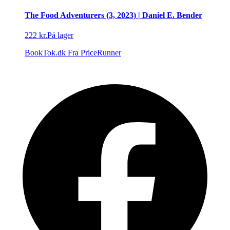
The Food Adventurers (3, 2023) | Daniel E. Bender
222 kr.
På lager
BookTok.dk
Fra PriceRunner