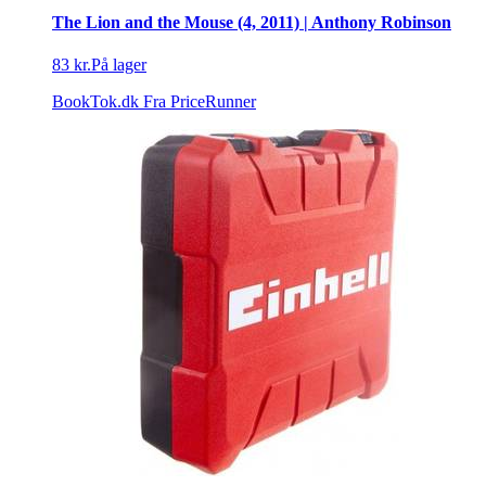
The Lion and the Mouse (4, 2011) | Anthony Robinson
83 kr.
På lager
BookTok.dk
Fra PriceRunner