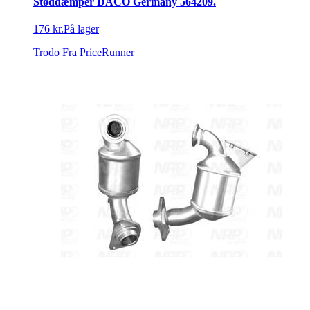
Støddæmper DACO Germany 564209.
176 kr.
På lager
Trodo
Fra PriceRunner