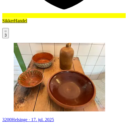
SikkerHandel
3
3200
Helsinge
·
17. jul. 2025