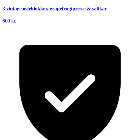
3 vintage osteklokker, grapefrugtpresse & saltkar
600 kr.