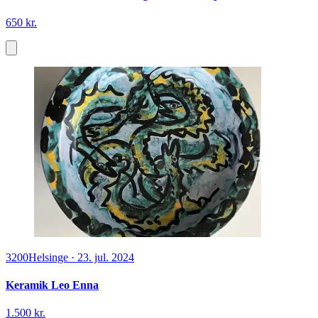
650 kr.
3200
Helsinge
·
23. jul. 2024
Keramik Leo Enna
1.500 kr.