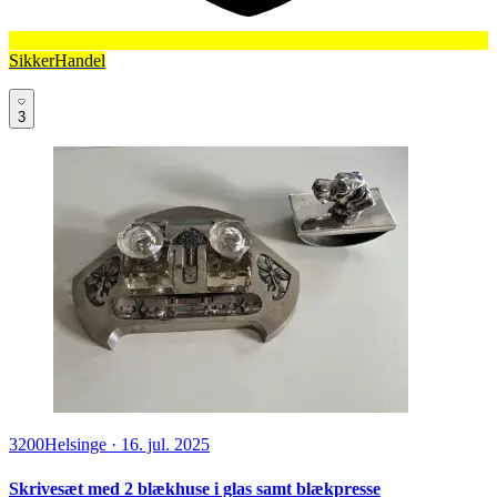
SikkerHandel
3
3200
Helsinge
·
16. jul. 2025
Skrivesæt med 2 blækhuse i glas samt blækpresse