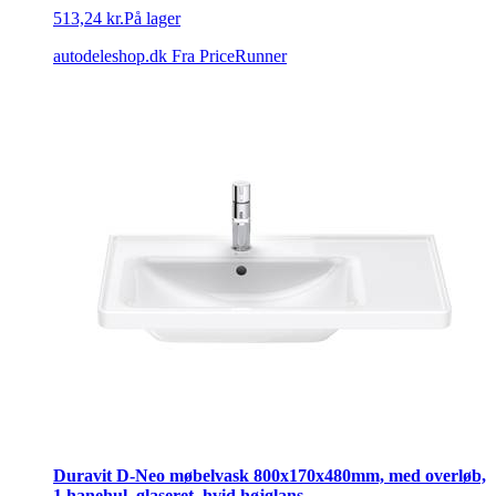
513,24 kr.
På lager
autodeleshop.dk
Fra PriceRunner
Duravit D-Neo møbelvask 800x170x480mm, med overløb,
1 hanehul, glaseret, hvid højglans.