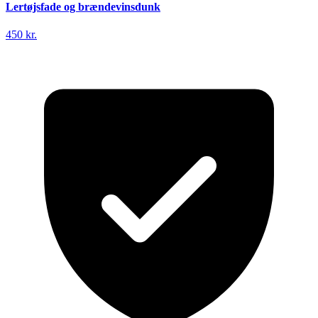
Lertøjsfade og brændevinsdunk
450 kr.