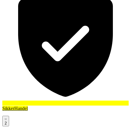
SikkerHandel
2