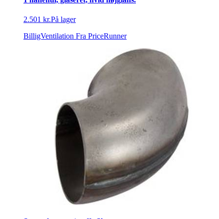
2.501 kr.
På lager
BilligVentilation
Fra PriceRunner