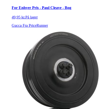
For Enhver Pris - Paul Cleave - Bog
49,95 kr.
På lager
Gucca
Fra PriceRunner