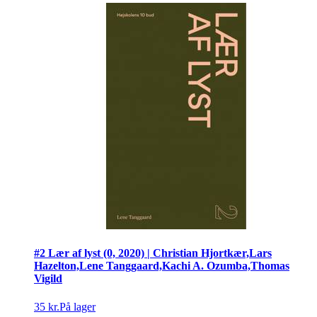
#2 Lær af lyst (0, 2020) | Christian Hjortkær,Lars
Hazelton,Lene Tanggaard,Kachi A. Ozumba,Thomas
Vigild
35 kr.
På lager