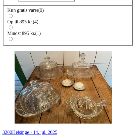
Kun gratis varer
(
0
)
Op til 895 kr.
(
4
)
Mindst 895 kr.
(
1
)
3200
Helsinge
·
14. jul. 2025