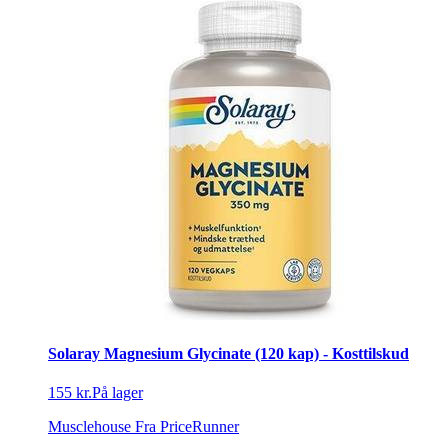
Solaray Magnesium Glycinate (120 kap) - Kosttilskud
155 kr.
På lager
Musclehouse
Fra PriceRunner