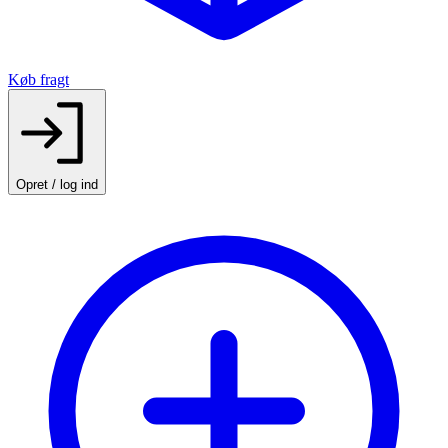
Køb fragt
Opret / log ind