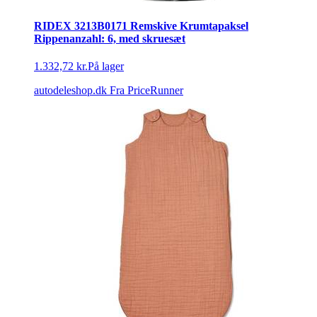
RIDEX 3213B0171 Remskive Krumtapaksel
Rippenanzahl: 6, med skruesæt
1.332,72 kr.
På lager
autodeleshop.dk
Fra PriceRunner