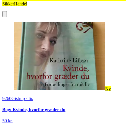
SikkerHandel
Ny
9260
Gistrup
·
tir.
Bog: Kvinde, hvorfor græder du
50 kr.