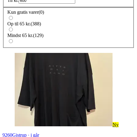
Til
kr.
Kun gratis varer
(
0
)
Op til 65 kr.
(
388
)
Mindst 65 kr.
(
129
)
Ny
9260
Gistrup
·
i går