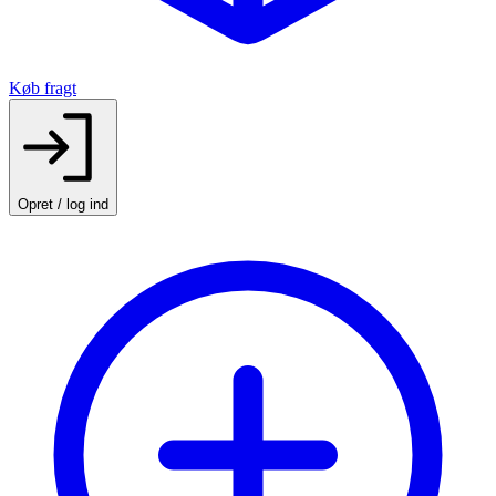
Køb fragt
Opret / log ind