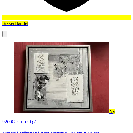
SikkerHandel
Ny
9260
Gistrup
·
i går