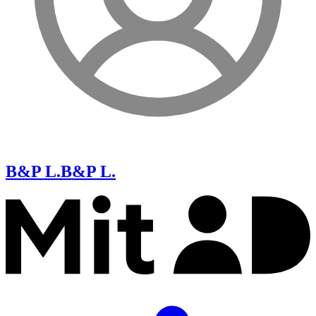
B&P L.
B&P L.