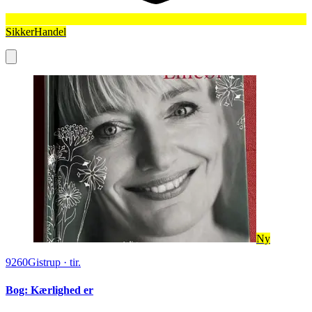
SikkerHandel
Ny
9260
Gistrup
·
tir.
Bog: Kærlighed er