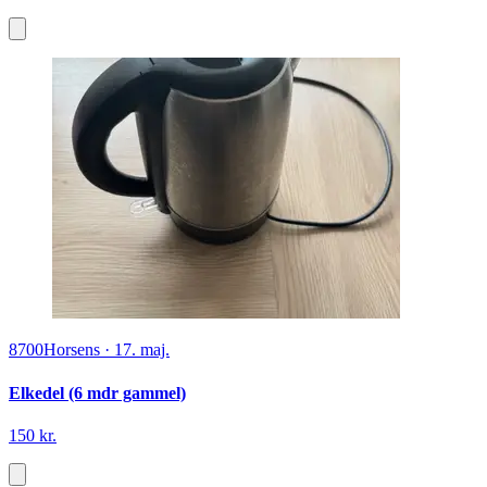
8700
Horsens
·
17. maj.
Elkedel (6 mdr gammel)
150 kr.