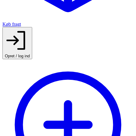
Køb fragt
Opret / log ind