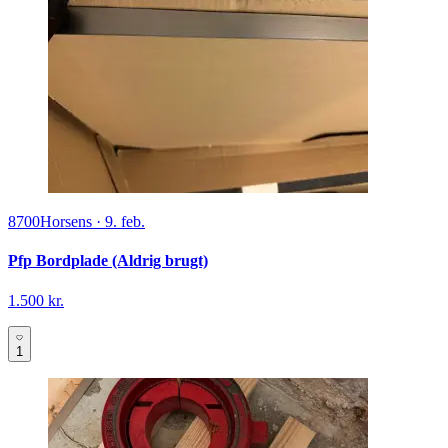
8700
Horsens
·
9. feb.
Pfp Bordplade (Aldrig brugt)
1.500 kr.
1