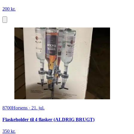
200 kr.
8700
Horsens
·
21. jul.
Flaskeholder til 4 flasker (ALDRIG BRUGT)
350 kr.