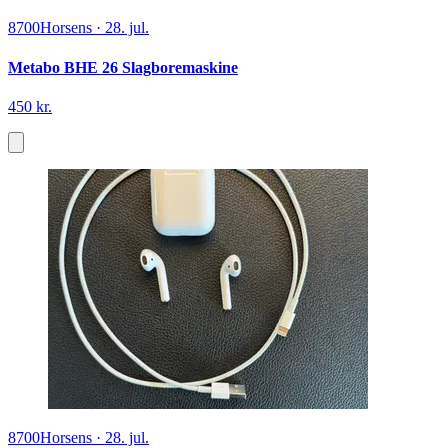
8700
Horsens
·
28. jul.
Metabo BHE 26 Slagboremaskine
450 kr.
8700
Horsens
·
28. jul.