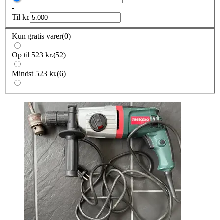
-
Til
kr.
Kun gratis varer
(
0
)
Op til 523 kr.
(
52
)
Mindst 523 kr.
(
6
)