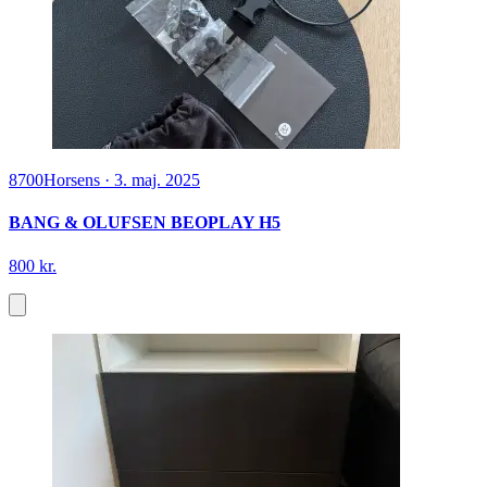
8700
Horsens
·
3. maj. 2025
BANG & OLUFSEN BEOPLAY H5
800 kr.