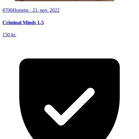
8700
Horsens
·
21. nov. 2022
Criminal Minds 1-5
150 kr.