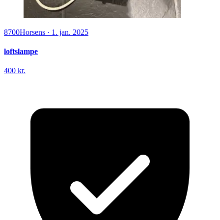
8700
Horsens
·
1. jan. 2025
loftslampe
400 kr.