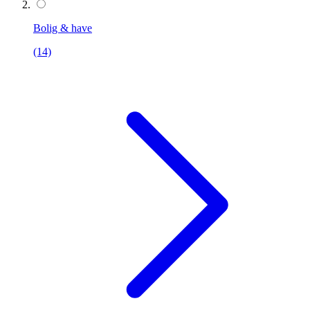
Bolig & have
(14)