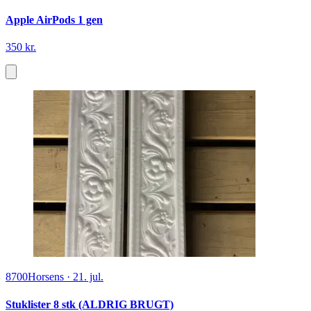
Apple AirPods 1 gen
350 kr.
8700
Horsens
·
21. jul.
Stuklister 8 stk (ALDRIG BRUGT)