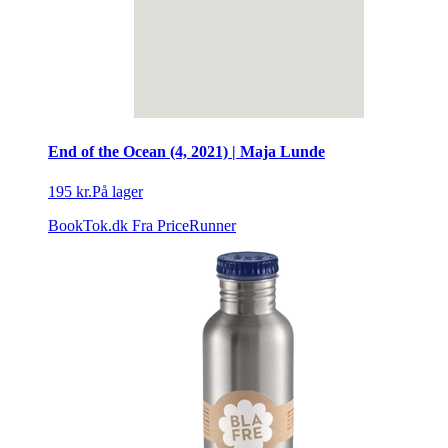
End of the Ocean (4, 2021) | Maja Lunde
195 kr.
På lager
BookTok.dk
Fra PriceRunner