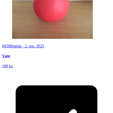
6650
Brørup
·
2. sep. 2025
Vase
100 kr.