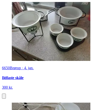
6650
Brørup
·
4. jan.
Ildfaste skåle
300 kr.