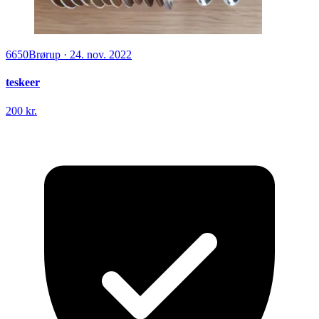
6650
Brørup
·
24. nov. 2022
teskeer
200 kr.