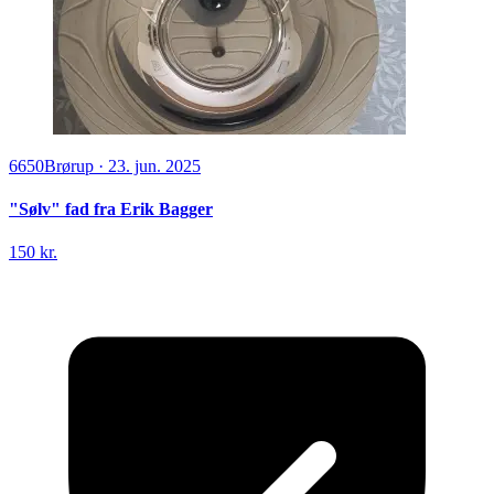
6650
Brørup
·
23. jun. 2025
"Sølv" fad fra Erik Bagger
150 kr.