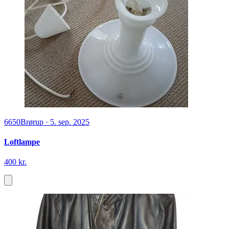
6650
Brørup
·
5. sep. 2025
Loftlampe
400 kr.