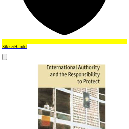
SikkerHandel