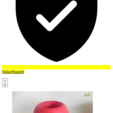
SikkerHandel
1