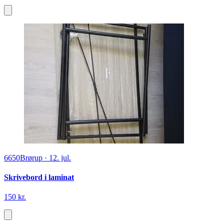
6650
Brørup
·
12. jul.
Skrivebord i laminat
150 kr.