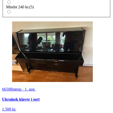
Mindst 240 kr.
(
5
)
6650
Brørup
·
1. aug.
Ukrainsk klaver i sort
1.500 kr.