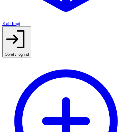
Køb fragt
Opret / log ind