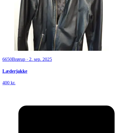
6650
Brørup
·
2. sep. 2025
Læderjakke
400 kr.