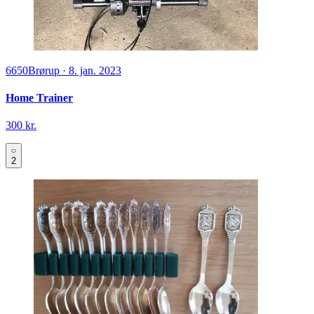
6650
Brørup
·
8. jan. 2023
Home Trainer
300 kr.
2