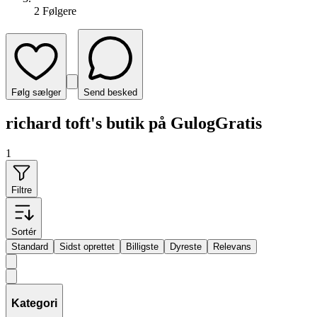
2
Følger
e
Følg sælger
Send besked
richard toft's butik på GulogGratis
1
Filtre
Sortér
Standard
Sidst oprettet
Billigste
Dyreste
Relevans
Kategori