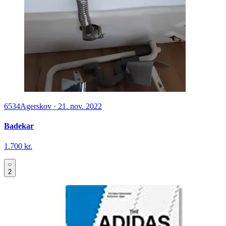
6534
Agerskov
·
21. nov. 2022
Badekar
1.700 kr.
2