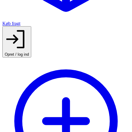
Køb fragt
Opret / log ind