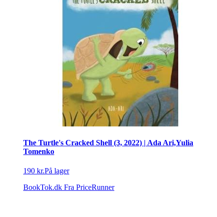
The Turtle's Cracked Shell (3, 2022) | Ada Ari,Yulia
Tomenko
190 kr.
På lager
BookTok.dk
Fra PriceRunner