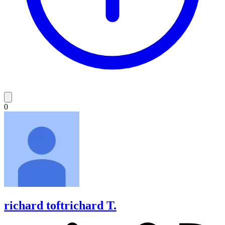
0
richard toft
richard T.