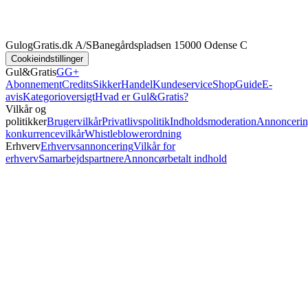
GulogGratis.dk A/S
Banegårdspladsen 1
5000 Odense C
Cookieindstillinger
Gul&Gratis
GG+
Abonnement
Credits
SikkerHandel
Kundeservice
Shop
Guide
E-
avis
Kategorioversigt
Hvad er Gul&Gratis?
Vilkår og
politikker
Brugervilkår
Privatlivspolitik
Indholdsmoderation
Annoncerin
konkurrencevilkår
Whistleblowerordning
Erhverv
Erhvervsannoncering
Vilkår for
erhverv
Samarbejdspartnere
Annoncørbetalt indhold