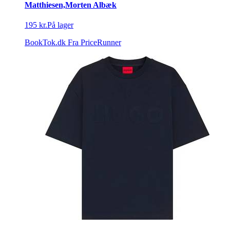
Matthiesen,Morten Albæk
195 kr.
På lager
BookTok.dk
Fra PriceRunner