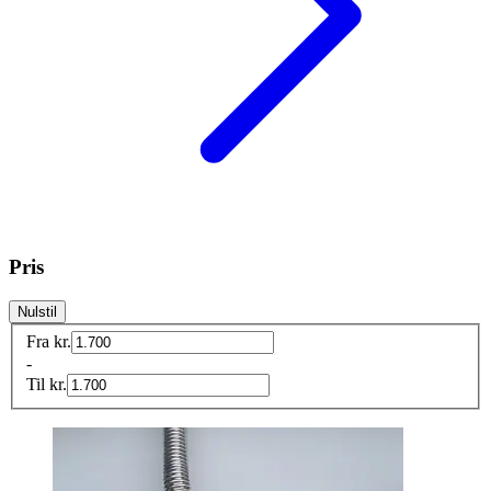
Pris
Nulstil
Fra
kr.
-
Til
kr.